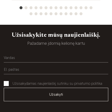
Užsisakykite mūsų naujienlaiškį.
Pažadame įdomią kelionę kartu
Užsisakydamas naujienlaiškį sutinku su privatumo politika
Užsakyti