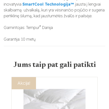
inovatyvia
SmartCool Technologija™️
įausta į lengvai
skalbiamą
užvalkalą, kuri yra vėsinančio pojūčio ir sugeria
pertiklinę šilumą, kad jaustumėtės žvalūs ir pailsėje.
®
Gamintojas: Tempur
Danija
Garantija: 10 metų
Jums taip pat gali patikti
Akcija!