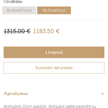
Užvalkalas
Su SmartCoool
Be SmartCool
1315.00 €
1183.50 €
Į krepšelį
Susisiekti dėl prekės
Aprašymas
Antčiužinis 10cm aukščio. Antčiužinį galite pasirinkti su