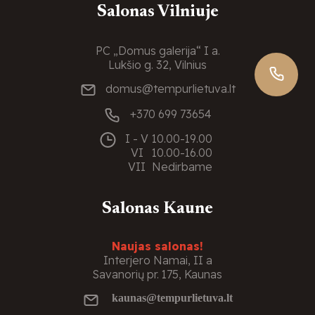
Salonas Vilniuje
PC „Domus galerija“ I a.
Lukšio g. 32, Vilnius
domus@tempurlietuva.lt
+370 699 73654
I - V
10.00-19.00
VI
10.00-16.00
VII
Nedirbame
Salonas Kaune
Naujas salonas!
Interjero Namai, II a
Savanorių pr. 175, Kaunas
kaunas@tempurlietuva.lt