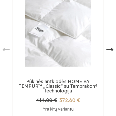
Pūkinės antklodės HOME BY
TEMPUR™ „Classic“ su Temprakon®
technologija
414.00 €
372.60 €
Yra kitų variantų