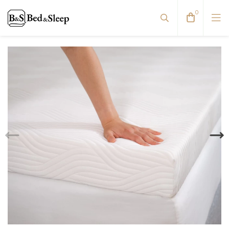
0
Dvigulės lovos
Reguliuojamos lovos
Viengulės / Sofos-lovos