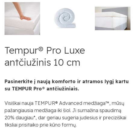
Tempur® Pro Luxe
antčiužinis 10 cm
Pasinerkite į naują komforto ir atramos lygį kartu
su
TEMPUR
Pro
®
a
ntčiužiniais.
Visiškai nauja TEMPUR® Advanced medžiaga™, mūsų
pažangiausia medžiaga iki šiol. Ji sumažina spaudimą
20% daugiau*, dar geriau sugeria judesius ir preciziškai
tiksliai prisitaiko prie kūno formų.