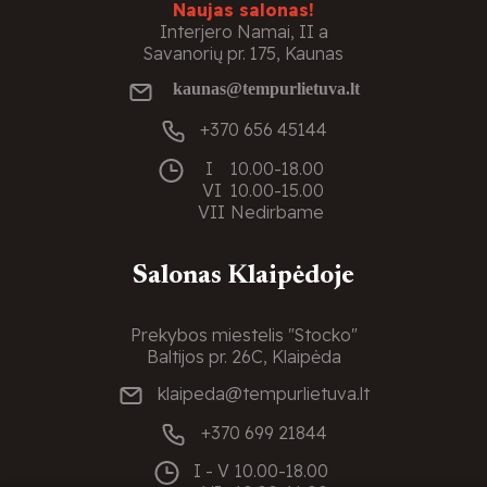
Naujas salonas!
Interjero Namai, II a
Savanorių pr. 175, Kaunas
kaunas@tempurlietuva.lt
+370 656 45144
I
10.00-18.00
VI
10.00-15.00
VII
Nedirbame
Salonas Klaipėdoje
Prekybos miestelis "Stocko"
Baltijos pr. 26C, Klaipėda
klaipeda@tempurlietuva.lt
+370 699 21844
I - V
10.00-18.00