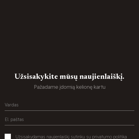
Užsisakykite mūsų naujienlaiškį.
Pažadame įdomią kelionę kartu
Užsisakydamas naujienlaiškį sutinku su privatumo politika