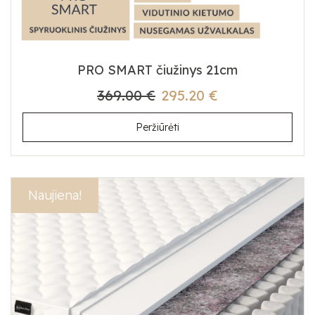
PRO SMART čiužinys 21cm
369.00 €
295.20 €
Peržiūrėti
Akcija!
Naujiena!