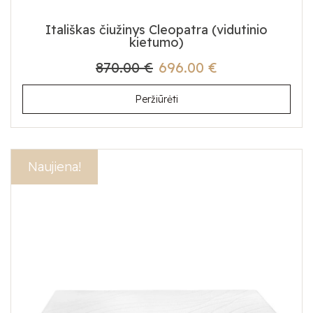
Itališkas čiužinys Cleopatra (vidutinio
kietumo)
870.00 €
696.00 €
Peržiūrėti
Akcija!
Naujiena!