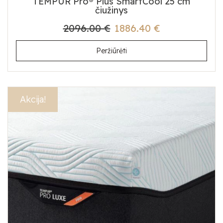
TEMPUR Pro® Plus SmartCool 25 cm
čiužinys
2096.00 €
1886.40 €
Peržiūrėti
Akcija!