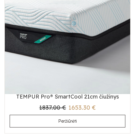
TEMPUR Pro® SmartCool 21cm čiužinys
1837.00 €
1653.30 €
Peržiūrėti