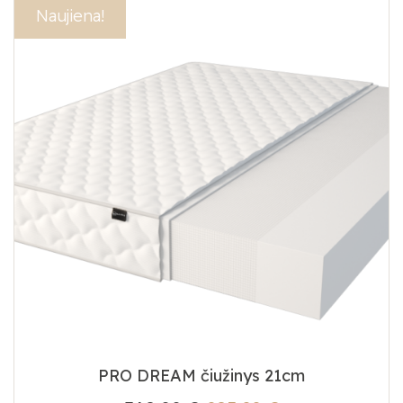
Akcija!
Naujiena!
PRO DREAM čiužinys 21cm