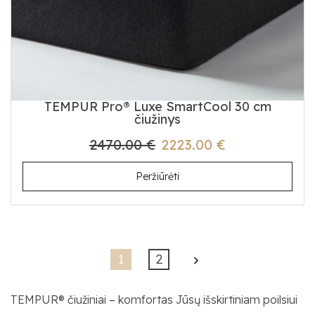
TEMPUR Pro® Luxe SmartCool 30 cm
čiužinys
2470.00 €
2223.00 €
Peržiūrėti
1
2
TEMPUR® čiužiniai – komfortas Jūsų išskirtiniam poilsiui