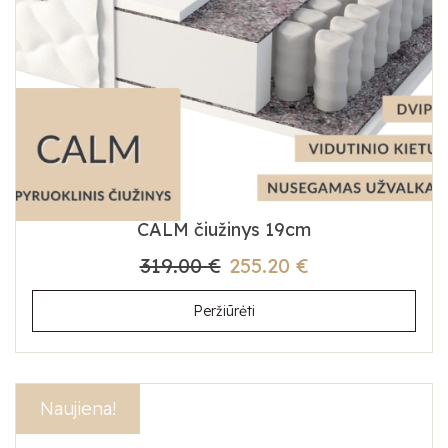
CALM čiužinys 19cm
319.00 €
255.20 €
Peržiūrėti
Akcija!
Naujiena!