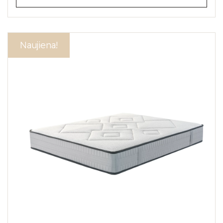
Akcija!
Naujiena!