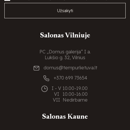
Užsakyti
Salonas Vilniuje
PC „Domus galerija“ I a.
Lukšio g. 32, Vilnius
domus@tempurlietuva.lt
+370 699 73654
I - V
10.00-19.00
VI
10.00-16.00
VII
Nedirbame
Salonas Kaune