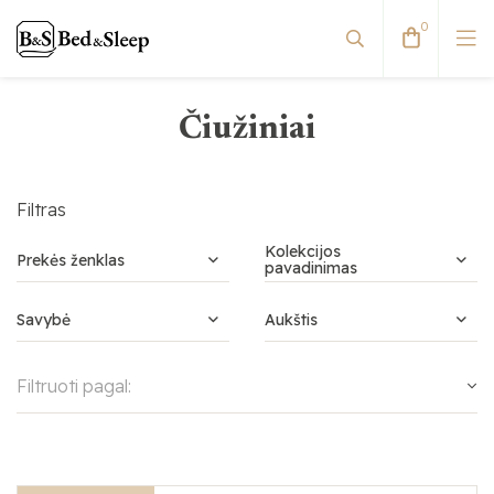
0
Čiužiniai
Viskoelastiniai čiužiniai
Spyruokliniai čiužiniai
Filtras
Kolekcijos
Prekės ženklas
pavadinimas
Savybė
Aukštis
Filtruoti pagal: