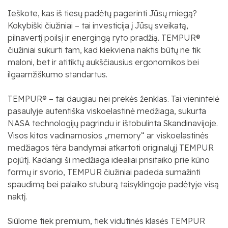
Ieškote, kas iš tiesų padėtų pagerinti Jūsų miegą?
Kokybiški čiužiniai – tai investicija į Jūsų sveikatą,
pilnavertį poilsį ir energingą ryto pradžią. TEMPUR®
čiužiniai sukurti tam, kad kiekviena naktis būtų ne tik
maloni, bet ir atitiktų aukščiausius ergonomikos bei
ilgaamžiškumo standartus.
TEMPUR® – tai daugiau nei prekės ženklas. Tai vienintelė
pasaulyje autentiška viskoelastinė medžiaga, sukurta
NASA technologijų pagrindu ir ištobulinta Skandinavijoje.
Visos kitos vadinamosios „memory“ ar viskoelastinės
medžiagos tėra bandymai atkartoti originalųjį TEMPUR
pojūtį. Kadangi ši medžiaga idealiai prisitaiko prie kūno
formų ir svorio, TEMPUR čiužiniai padeda sumažinti
spaudimą bei palaiko stuburą taisyklingoje padėtyje visą
naktį.
Siūlome tiek premium, tiek vidutinės klasės TEMPUR