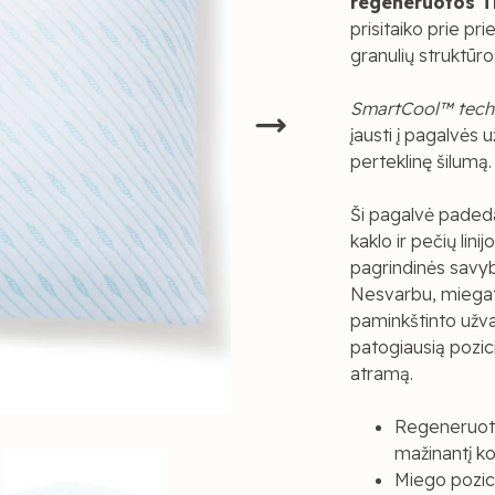
regeneruotos 
prisitaiko prie pr
granulių struktūr
SmartCool™ tech
įausti į pagalvės 
perteklinę šilumą.
Ši pagalvė padeda v
kaklo ir pečių lini
pagrindinės savy
Nesvarbu, miegate
paminkštinto užva
patogiausią pozici
atramą.
Regeneruot
mažinantį ko
Miego pozic