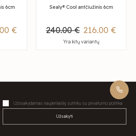
nis 6cm
Sealy® Cool antčiužinis 6cm
.00 €
240.00 €
216.00 €
Yra kitų variantų
Užsisakydamas naujienlaiškį sutinku su privatumo politika
Užsakyti