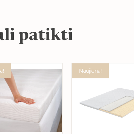
li patikti
a!
Akcija!
Naujiena!