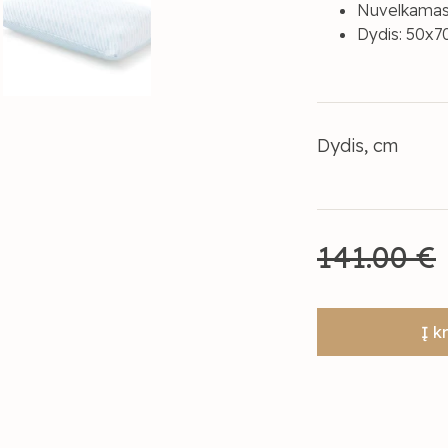
Nuvelkamas 
Dydis: 50x
Dydis, cm
141.00 €
Į k