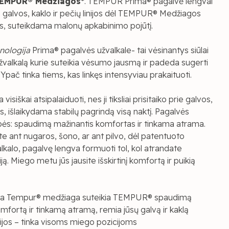
TEMPUR® Medžiagos
*
. TEMPUR Prima® pagalvė lengvai
ie galvos, kaklo ir pečių linijos dėl TEMPUR® Medžiagos
os, suteikdama malonų apkabinimo pojūtį.
nologija
Prima® pagalvės užvalkale- tai vėsinantys siūlai
užvalkalą kurie suteikia vėsumo jausmą ir padeda sugerti
 Ypač tinka tiems, kas linkęs intensyviau prakaituoti.
isiškai atsipalaiduoti, nes ji tiksliai prisitaiko prie galvos,
jos, išlaikydama stabilų pagrindą visą naktį. Pagalvės
bės: spaudimą mažinantis komfortas ir tinkama atrama.
 ant nugaros, šono, ar ant pilvo, dėl patentuoto
lkalo, pagalvę lengva formuoti tol, kol atrandate
ją. Miego metu jūs jausite išskirtinį komfortą ir puikią
a Tempur® medžiaga suteikia TEMPUR® spaudimą
mfortą ir tinkamą atramą, remia jūsų galvą ir kaklą
ijos – tinka visoms miego pozicijoms