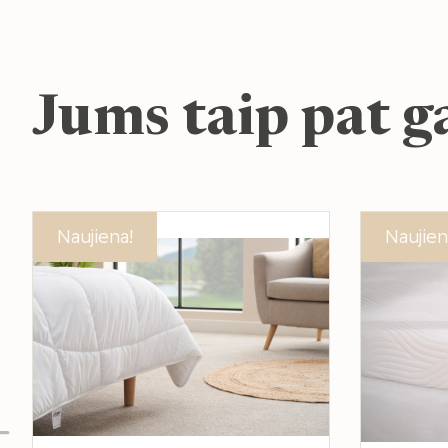
Jums taip pat ga
Akcija!
Naujiena!
Akcija!
Naujien