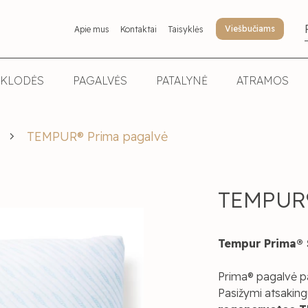
Viešbučiams
Apie mus
Kontaktai
Taisyklės
KLODĖS
PAGALVĖS
PATALYNĖ
ATRAMOS
TEMPUR® Prima pagalvė
TEMPUR®
Tempur Prima
®
Prima® pagalvė 
Pasižymi atsakin