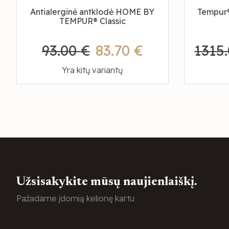
Antialerginė antklodė HOME BY
Tempur®
TEMPUR® Classic
93.00 €
83.70 €
1315
Yra kitų variantų
Užsisakykite mūsų naujienlaiškį.
Pažadame įdomią kelionę kartu