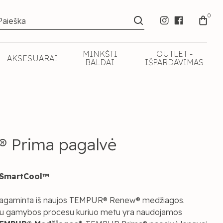
0
MINKŠTI
OUTLET -
AKSESUARAI
BALDAI
IŠPARDAVIMAS
 Prima pagalvė
 SmartCool
™
pagaminta iš naujos TEMPUR® Renew® medžiagos.
gu gamybos procesu kuriuo metu yra naudojamos