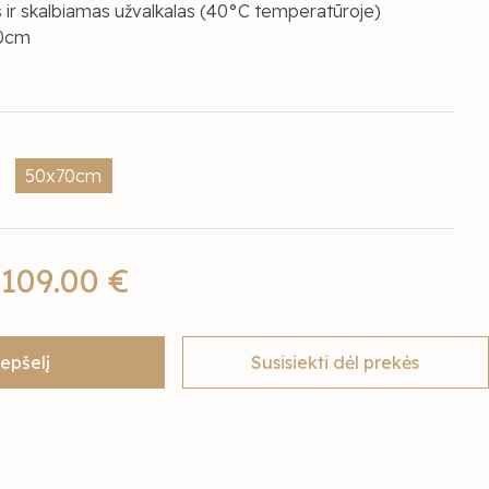
ir skalbiamas užvalkalas (40°C temperatūroje)
70cm
50x70cm
109.00 €
repšelį
Susisiekti dėl prekės