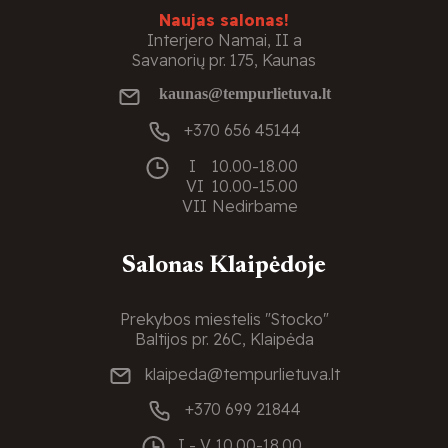
Naujas salonas!
Interjero Namai, II a
Savanorių pr. 175, Kaunas
kaunas@tempurlietuva.lt
+370 656 45144
I
10.00-18.00
VI
10.00-15.00
VII
Nedirbame
Salonas Klaipėdoje
Prekybos miestelis "Stocko"
Baltijos pr. 26C, Klaipėda
klaipeda@tempurlietuva.lt
+370 699 21844
I - V
10.00-18.00