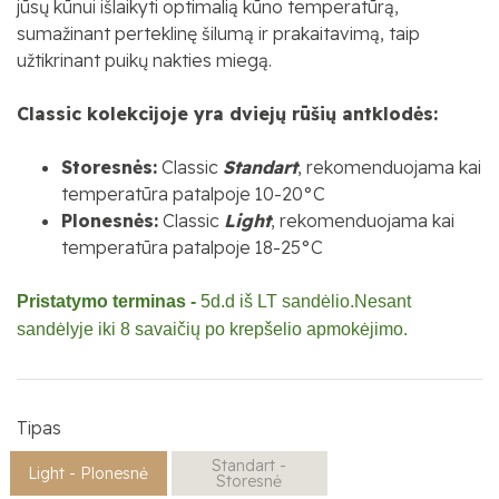
jūsų kūnui išlaikyti optimalią kūno temperatūrą,
sumažinant perteklinę šilumą ir prakaitavimą, taip
užtikrinant puikų nakties miegą.
Classic kolekcijoje yra dviejų rūšių antklodės:
Storesnės:
Classic
Standart
, rekomenduojama kai
temperatūra patalpoje 10-20
°C
Plonesnės:
Classic
Light
, rekomenduojama kai
temperatūra patalpoje 18-25
°C
Pristatymo terminas -
5d.d iš LT sandėlio.Nesant
sandėlyje iki 8 savaičių po krepšelio apmokėjimo.
Tipas
Standart -
Light - Plonesnė
Storesnė