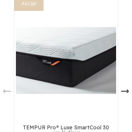
Akcija!
Ak
Na
TEMPUR Pro® Luxe SmartCool 30
T