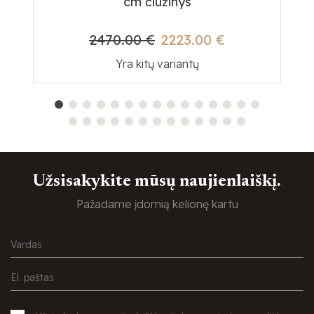
cm čiužinys
2470.00 €
2223.00 €
Yra kitų variantų
Užsisakykite mūsų naujienlaiškį.
Pažadame įdomią kelionę kartu