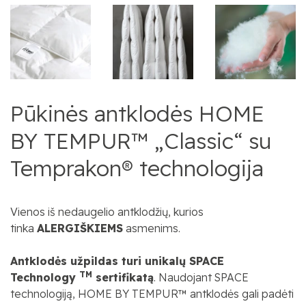
Pūkinės antklodės HOME
BY TEMPUR™ „Classic“ su
Temprakon® technologija
Vienos iš nedaugelio antklodžių, kurios
tinka
ALERGIŠKIEMS
asmenims.
Antklod
ės užpildas turi unikalų SPACE
TM
Technology
sertifikatą
. Naudojant SPACE
technologiją, HOME BY TEMPUR™ antklodės gali padėti