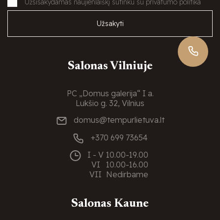
Užsisakydamas naujienlaiškį sutinku su privatumo politika
Užsakyti
Salonas Vilniuje
PC „Domus galerija“ I a.
Lukšio g. 32, Vilnius
domus@tempurlietuva.lt
+370 699 73654
I - V
10.00-19.00
VI
10.00-16.00
VII
Nedirbame
Salonas Kaune