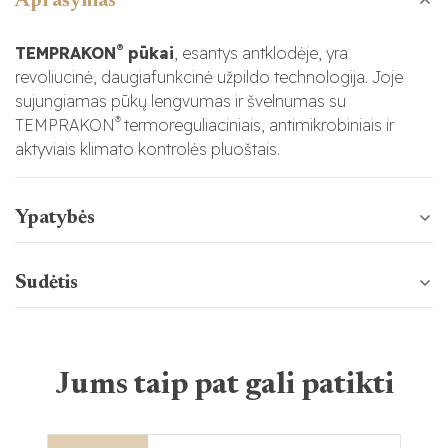
Aprašymas
®
TEMPRAKON
pūkai
, esantys antklodėje, yra
revoliucinė, daugiafunkcinė užpildo technologija. Joje
sujungiamas pūkų lengvumas ir švelnumas su
®
TEMPRAKON
termoreguliaciniais, antimikrobiniais ir
aktyviais klimato kontrolės pluoštais.
Ypatybės
Sudėtis
Jums taip pat gali patikti