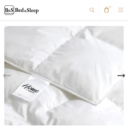
0
Dvigulės lovos
Reguliuojamos lovos
Viengulės / Sofos-lovos