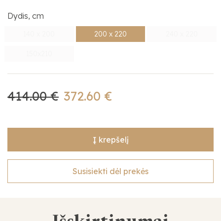
Dydis, cm
140 x 200
200 x 220
240 x 220
150x210
414.00 €
372.60 €
Į krepšelį
Susisiekti dėl prekės