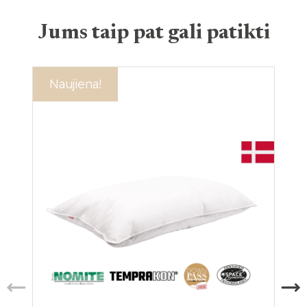
Jums taip pat gali patikti
Akcija!
Naujiena!
Ak