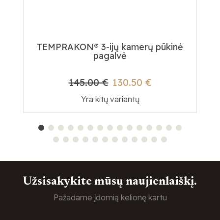
TEMPRAKON® 3-ijų kamerų pūkinė
pagalvė
145.00 €
130.50 €
Yra kitų variantų
Užsisakykite mūsų naujienlaiškį.
Pažadame įdomią kelionę kartu