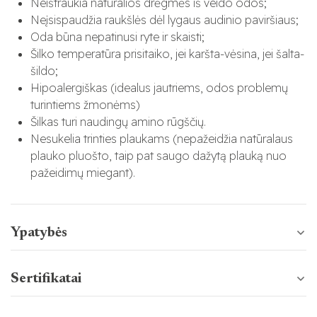
Neištraukia natūralios drėgmės iš veido odos;
Neįsispaudžia raukšlės dėl lygaus audinio paviršiaus;
Oda būna nepatinusi ryte ir skaisti;
Šilko temperatūra prisitaiko, jei karšta-vėsina, jei šalta-
šildo;
Hipoalergiškas (idealus jautriems, odos problemų
turintiems žmonėms)
Šilkas turi naudingų amino rūgščių.
Nesukelia trinties plaukams (nepažeidžia natūralaus
plauko pluošto, taip pat saugo dažytą plauką nuo
pažeidimų miegant).
Ypatybės
Sertifikatai