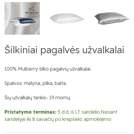
Šilkiniai pagalvės užvalkalai
1
00% Mulberry šilko pagalvių užvalkalai.
Spalvos: mėlyna, pilka, balta.
Šių užvalkalų tankis- 19 momų.
Pristatymo terminas:
5 d.d. iš LT sandėlio.Nesant
sandelyje iki 8 savaičių po krepšelio apmokėjimo