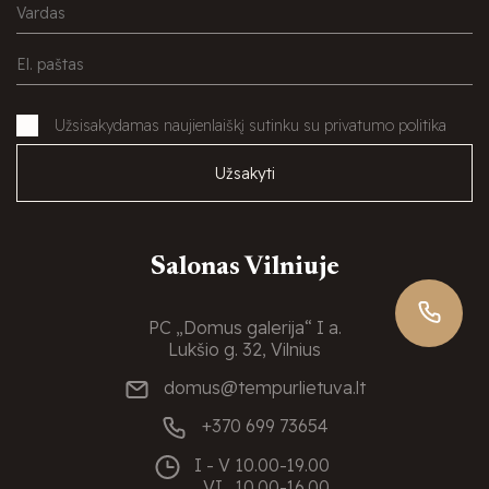
Užsisakydamas naujienlaiškį sutinku su privatumo politika
Užsakyti
Salonas Vilniuje
PC „Domus galerija“ I a.
Lukšio g. 32, Vilnius
domus@tempurlietuva.lt
+370 699 73654
I - V
10.00-19.00
VI
10.00-16.00