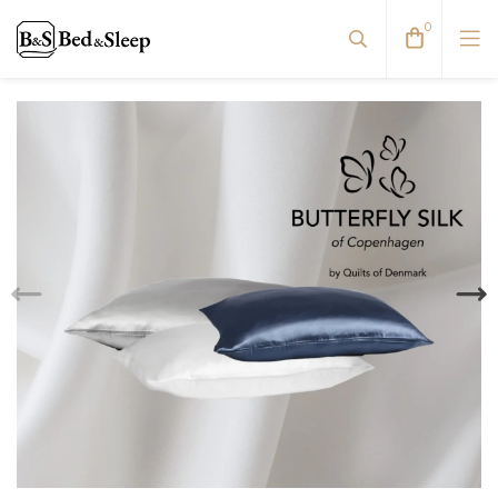
0
Dvigulės lovos
Reguliuojamos lovos
Viengulės / Sofos-lovos