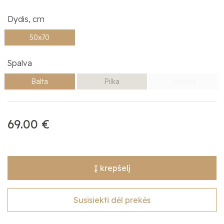
Dydis, cm
50x70
Spalva
Balta
Pilka
Mėlyna
69.00 €
Į krepšelį
Susisiekti dėl prekės