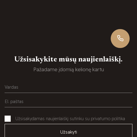
Užsisakykite mūsų naujienlaiškį.
Pažadame įdomią kelionę kartu
Užsisakydamas naujienlaiškį sutinku su privatumo politika
Užsakyti