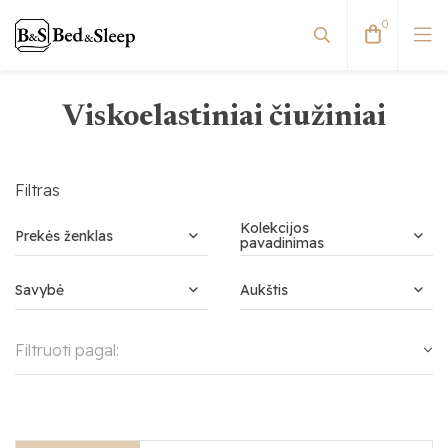
0
Viskoelastiniai čiužiniai
Viskoelastiniai čiužiniai
Spyruokliniai čiužiniai
Filtras
Kolekcijos
Prekės ženklas
pavadinimas
Savybė
Aukštis
Filtruoti pagal: