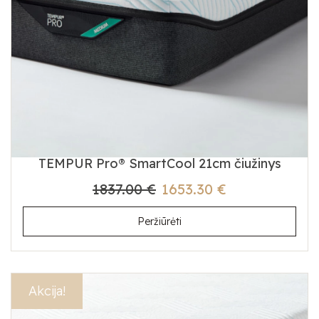
TEMPUR Pro® SmartCool 21cm čiužinys
1837.00 €
1653.30 €
Peržiūrėti
Akcija!