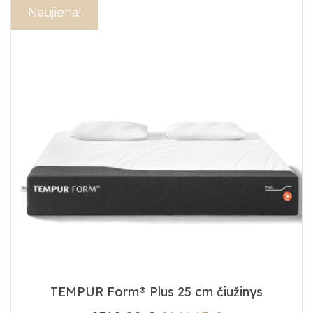
Akcija!
Naujiena!
TEMPUR Form® Plus 25 cm čiužinys