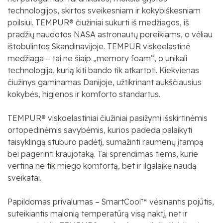
technologijos, skirtos sveikesniam ir kokybiškesniam
poilsiui. TEMPUR® čiužiniai sukurti iš medžiagos, iš
pradžių naudotos NASA astronautų poreikiams, o vėliau
ištobulintos Skandinavijoje. TEMPUR viskoelastinė
medžiaga – tai ne šiaip „memory foam“, o unikali
technologija, kurią kiti bando tik atkartoti. Kiekvienas
čiužinys gaminamas Danijoje, užtikrinant aukščiausius
kokybės, higienos ir komforto standartus.
TEMPUR® viskoelastiniai čiužiniai pasižymi išskirtinėmis
ortopedinėmis savybėmis, kurios padeda palaikyti
taisyklingą stuburo padėtį, sumažinti raumenų įtampą
bei pagerinti kraujotaką. Tai sprendimas tiems, kurie
vertina ne tik miego komfortą, bet ir ilgalaikę naudą
sveikatai.
Papildomas privalumas – SmartCool™ vėsinantis pojūtis,
suteikiantis malonią temperatūrą visą naktį, net ir