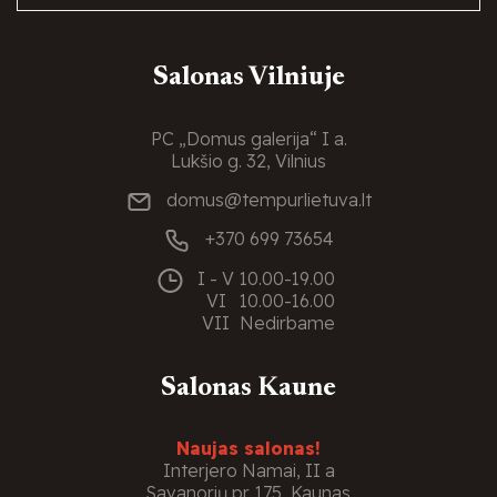
Salonas Vilniuje
PC „Domus galerija“ I a.
Lukšio g. 32, Vilnius
domus@tempurlietuva.lt
+370 699 73654
I - V
10.00-19.00
VI
10.00-16.00
VII
Nedirbame
Salonas Kaune
Naujas salonas!
Interjero Namai, II a
Savanorių pr. 175, Kaunas