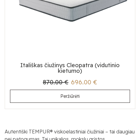
Itališkas čiužinys Cleopatra (vidutinio
kietumo)
870.00 €
696.00 €
Peržiūrėti
Autentiški TEMPUR® viskoelastiniai čiužiniai – tai daugiau
nei patogumas. Tai unikalios, mokslu grįstos