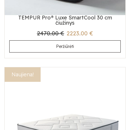
TEMPUR Pro® Luxe SmartCool 30 cm
čiužinys
2470.00 €
2223.00 €
Peržiūrėti
Akcija!
Naujiena!