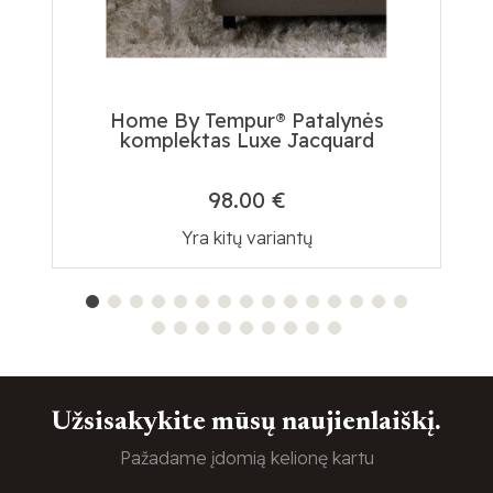
Home By Tempur® Patalynės
komplektas Luxe Jacquard
98.00 €
Yra kitų variantų
Užsisakykite mūsų naujienlaiškį.
Pažadame įdomią kelionę kartu