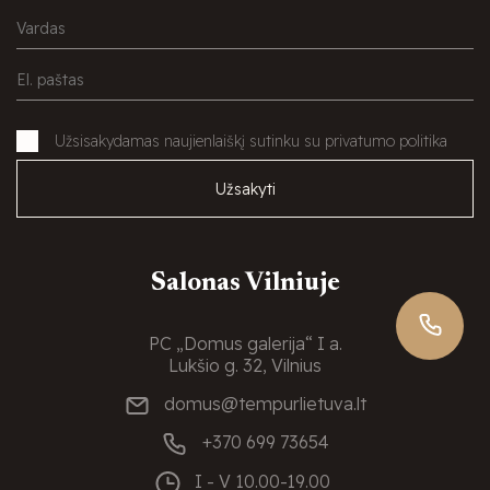
Užsisakydamas naujienlaiškį sutinku su privatumo politika
Užsakyti
Salonas Vilniuje
PC „Domus galerija“ I a.
Lukšio g. 32, Vilnius
domus@tempurlietuva.lt
+370 699 73654
I - V
10.00-19.00