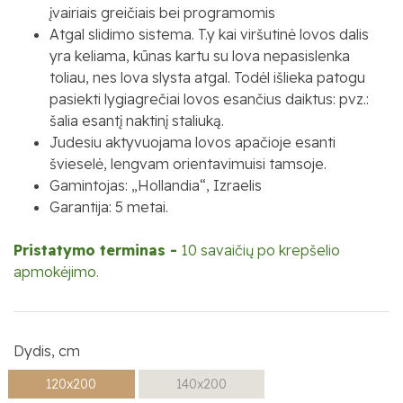
įvairiais greičiais bei programomis
Atgal slidimo sistema
. T.y kai viršutinė lovos dalis
yra keliama, kūnas kartu su lova nepasislenka
toliau, nes lova slysta atgal. Todėl išlieka patogu
pasiekti lygiagrečiai lovos esančius daiktus: pvz.:
šalia esantį naktinį staliuką.
Judesiu aktyvuojama lovos apačioje esanti
švieselė, lengvam orientavimuisi tamsoje.
Gamintojas: „Hollandia“, Izraelis
Garantija: 5 metai.
Pristatymo terminas -
10 savaičių po krepšelio
apmokėjimo.
Dydis, cm
120x200
140x200