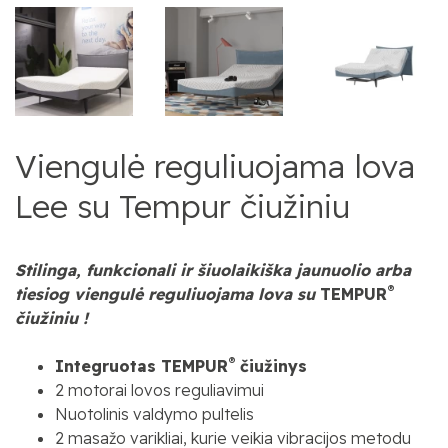
Viengulė reguliuojama lova
Lee su Tempur čiužiniu
Stilinga, funkcionali ir šiuolaikiška jaunuolio arba
®
tiesiog viengulė reguliuojama lova su
TEMPUR
čiužiniu
!
®
Integruotas
TEMPUR
čiužinys
2 motorai lovos reguliavimui
Nuotolinis valdymo pultelis
2 masažo varikliai, kurie veikia vibracijos metodu