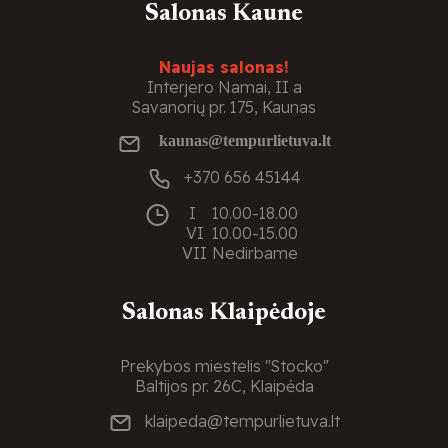
Salonas Kaune
Naujas salonas!
Interjero Namai, II a
Savanorių pr. 175, Kaunas
kaunas@tempurlietuva.lt
+370 656 45144
I
10.00-18.00
VI
10.00-15.00
VII
Nedirbame
Salonas Klaipėdoje
Prekybos miestelis "Stocko"
Baltijos pr. 26C, Klaipėda
klaipeda@tempurlietuva.lt