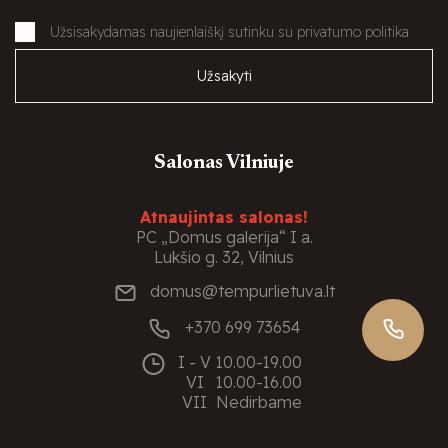
Užsisakydamas naujienlaiškį sutinku su privatumo politika
Užsakyti
Salonas Vilniuje
Atnaujintas salonas!
PC „Domus galerija“ I a.
Lukšio g. 32, Vilnius
domus@tempurlietuva.lt
+370 699 73654
I - V
10.00-19.00
VI
10.00-16.00
VII
Nedirbame