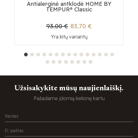
Antialerginė antklodė HOME BY
Te
TEMPUR® Classic
93.00 €
83.70 €
Yra kitų variantų
Užsisakykite mūsų naujienlaiškį.
Pažadame įdomią kelionę kartu