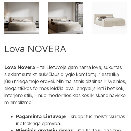
Lova NOVERA
Lova Novera
– tai Lietuvoje gaminama lova, sukurtas
siekiant suteikti aukščiausio lygio komfortą ir estetiką
jūsų miegamojo erdvei. Minimalistinis dizainas ir švelnios,
elegantiškos formos leidžia lovai lengvai įsilieti į bet kokį
interjero stilių – nuo modernios klasikos iki skandinaviško
minimalizmo.
Pagaminta Lietuvoje
– kruopštus meistriškumas
ir atsakinga gamyba.
Plieninis grotelių rėmas
– itin tvirta ir ilgaamžė