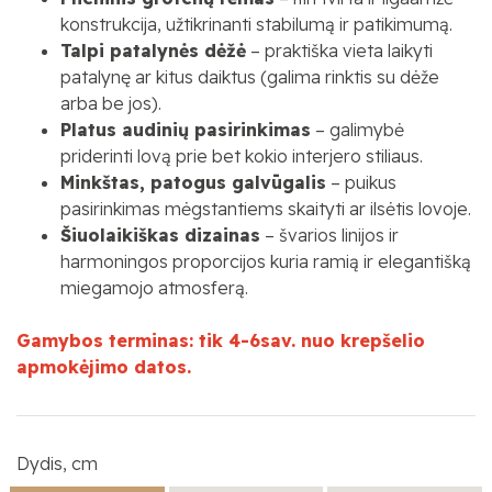
konstrukcija, užtikrinanti stabilumą ir patikimumą.
Talpi patalynės dėžė
– praktiška vieta laikyti
patalynę ar kitus daiktus (galima rinktis su dėže
arba be jos).
Platus audinių pasirinkimas
– galimybė
priderinti lovą prie bet kokio interjero stiliaus.
Minkštas, patogus galvūgalis
– puikus
pasirinkimas mėgstantiems skaityti ar ilsėtis lovoje.
Šiuolaikiškas dizainas
– švarios linijos ir
harmoningos proporcijos kuria ramią ir elegantišką
miegamojo atmosferą.
Gamybos terminas: tik 4-6sav. nuo krepšelio
apmokėjimo datos.
Dydis, cm