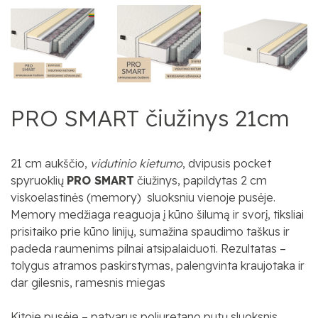
PRO SMART čiužinys 21cm
21 cm aukščio,
vidutinio kietumo
, dvipusis pocket
spyruoklių
PRO SMART
čiužinys, papildytas 2 cm
viskoelastinės (memory) sluoksniu vienoje pusėje.
Memory medžiaga reaguoja į kūno šilumą ir svorį, tiksliai
prisitaiko prie kūno linijų, sumažina spaudimo taškus ir
padeda raumenims pilnai atsipalaiduoti. Rezultatas –
tolygus atramos paskirstymas, palengvinta kraujotaka ir
dar gilesnis, ramesnis miegas
Kitoje pusėje – patvarus poliuretano putų sluoksnis,