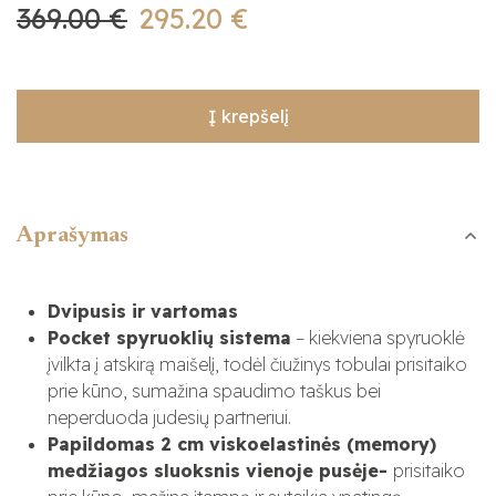
369.00 €
295.20 €
Į krepšelį
Aprašymas
Dvipusis ir vartomas
Pocket spyruoklių sistema
– kiekviena spyruoklė
įvilkta į atskirą maišelį, todėl čiužinys tobulai prisitaiko
prie kūno, sumažina spaudimo taškus bei
neperduoda judesių partneriui.
Papildomas 2 cm viskoelastinės (memory)
medžiagos sluoksnis vienoje pusėje-
prisitaiko