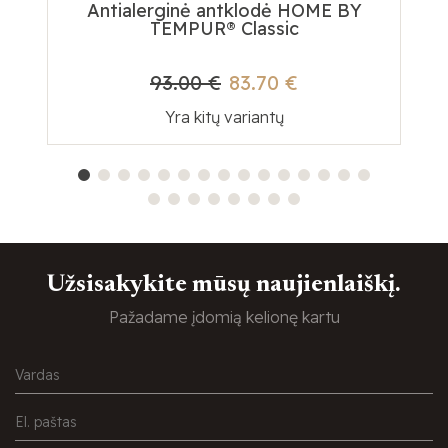
Antialerginė antklodė HOME BY
Te
TEMPUR® Classic
93.00 €
83.70 €
Yra kitų variantų
Užsisakykite mūsų naujienlaiškį.
Pažadame įdomią kelionę kartu