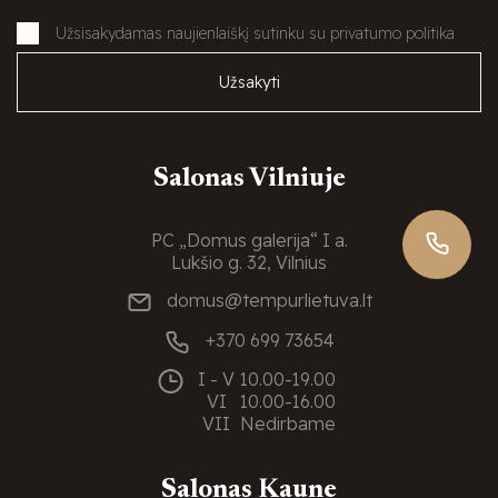
Užsisakydamas naujienlaiškį sutinku su privatumo politika
Užsakyti
Salonas Vilniuje
PC „Domus galerija“ I a.
Lukšio g. 32, Vilnius
domus@tempurlietuva.lt
+370 699 73654
I - V
10.00-19.00
VI
10.00-16.00
VII
Nedirbame
Salonas Kaune