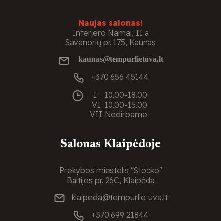
Naujas salonas!
Interjero Namai, II a
Savanorių pr. 175, Kaunas
kaunas@tempurlietuva.lt
+370 656 45144
I
10.00-18.00
VI
10.00-15.00
VII
Nedirbame
Salonas Klaipėdoje
Prekybos miestelis "Stocko"
Baltijos pr. 26C, Klaipėda
klaipeda@tempurlietuva.lt
+370 699 21844