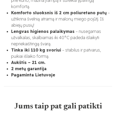
prie kūno, mažina įtampą ir suteikia ypatingą
komfortą.
Komforto sluoksnis iš 2 cm poliuretano putų
–
užtikrina švelnią atramą ir malonų miego pojūtį. Iš
abiejų pusių!
Lengvas higienos palaikymas
– nusegamas
užvalkalas, skalbiamas iki 40°C padeda išlaikyti
nepriekaištingą švarą.
Tinka iki 110 kg svoriui
– stabilus ir patvarus,
puikiai išlaiko formą.
Aukštis – 21 cm.
2 metų garantija
.
Pagaminta Lietuvoje
Jums taip pat gali patikti