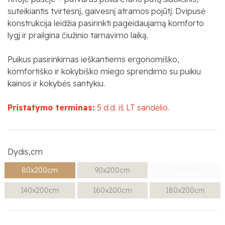
suteikiantis tvirtesnį, gaivesnį atramos pojūtį. Dvipusė
konstrukcija leidžia pasirinkti pageidaujamą komforto
lygį ir prailgina čiužinio tarnavimo laiką.
Puikus pasirinkimas ieškantiems ergonomiško,
komfortiško ir kokybiško miego sprendimo su puikiu
kainos ir kokybės santykiu.
Pristatymo terminas:
5 d.d. iš LT sandėlio.
Dydis,cm
80x200cm
90x200cm
120x200cm
140x200cm
160x200cm
180x200cm