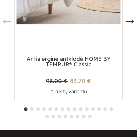
Antialerginė antklodė HOME BY
Te
TEMPUR® Classic
93.00 €
83.70 €
Yra kitų variantų