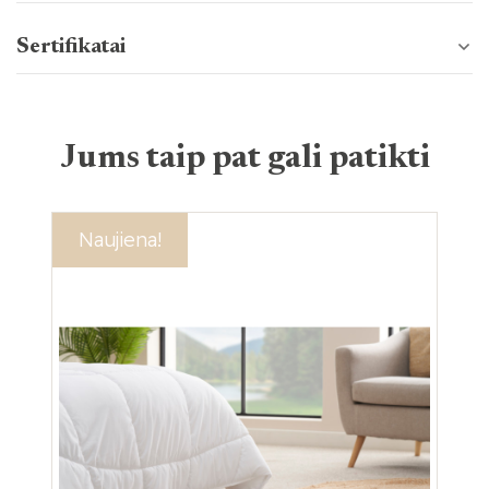
Sertifikatai
Jums taip pat gali patikti
Akcija!
Naujiena!
Ak
Na