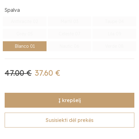
Spalva
Anthracite 02
Marfil 03
Taupe 04
Grey 05
Celeste 07
Lila 09
Blanco 01
Nautic 06
Verde 08
47.00 €
37.60 €
Į krepšelį
Susisiekti dėl prekės