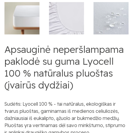
Apsauginė neperšlampama
paklodė su guma Lyocell
100 % natūralus pluoštas
(įvairūs dydžiai)
Sudėtis: Lyocell 100 % - tai natūralus, ekologiškas ir
tvarus pluoštas, gaminamas iš medienos celiuliozės,
dažniausiai iš eukalipto, ąžuolo ar bukmedžio medžių.
Pluoštas yra vertinamas dėl savo minkštumo, stiprumo
ir aplinkai draugiško gamybos proceso.