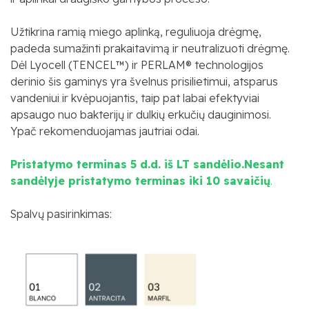
Užtikrina ramią miego aplinką, reguliuoja drėgmę,
padeda sumažinti prakaitavimą ir neutralizuoti drėgmę.
Dėl Lyocell (TENCEL™) ir PERLAM® technologijos
derinio šis gaminys yra švelnus prisilietimui, atsparus
vandeniui ir kvėpuojantis, taip pat labai efektyviai
apsaugo nuo bakterijų ir dulkių erkučių dauginimosi.
Ypač rekomenduojamas jautriai odai.
Pristatymo terminas 5 d.d. iš LT sandėlio.Nesant
sandėlyje pristatymo terminas iki 10 savaičių
.
Spalvų pasirinkimas: