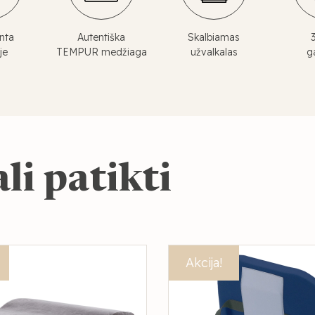
nta
Autentiška
Skalbiamas
je
TEMPUR medžiaga
užvalkalas
g
li patikti
Akcija!