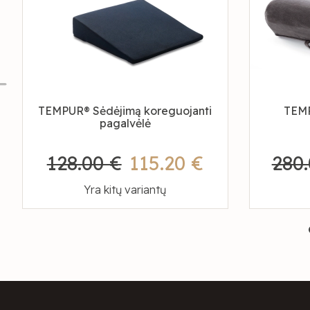
TEMPUR® Sėdėjimą koreguojanti
TEMP
pagalvėlė
128.00 €
115.20 €
280.
Yra kitų variantų