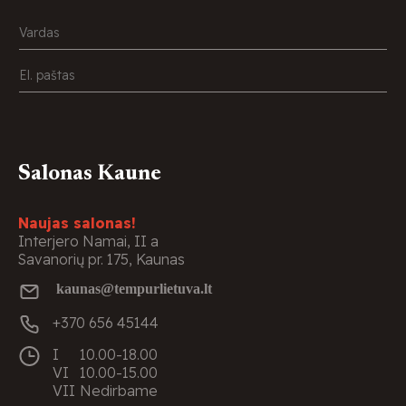
Salonas Kaune
Naujas salonas!
Interjero Namai, II a
Savanorių pr. 175, Kaunas
kaunas@tempurlietuva.lt
+370 656 45144
I
10.00-18.00
VI
10.00-15.00
VII
Nedirbame