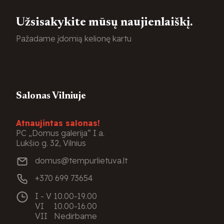
Užsisakykite mūsų naujienlaiškį.
Pažadame įdomią kelionę kartu
Salonas Vilniuje
Atnaujintas salonas!
PC „Domus galerija“ I a.
Lukšio g. 32, Vilnius
domus@tempurlietuva.lt
+370 699 73654
I - V
10.00-19.00
VI
10.00-16.00
VII
Nedirbame