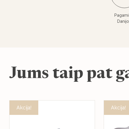
Pagami
Danijo
Jums taip pat ga
Akcija!
Akcija!