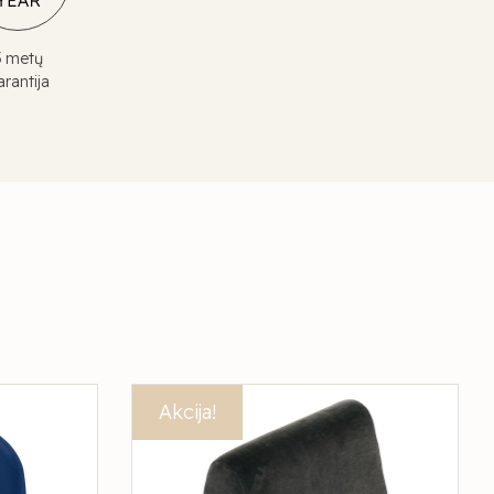
3 metų
arantija
Akcija!