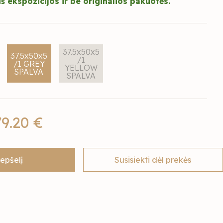
š ekspozicijos ir be originalios pakuotės.
37.5x50x5
37.5x50x5
/1
/1 GREY
YELLOW
SPALVA
SPALVA
79.20 €
repšelį
Susisiekti dėl prekės