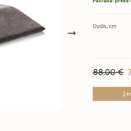
Pastaba: prekė i
Dydis, cm
88.00 €
Į k