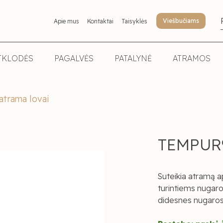
Viešbučiams
Apie mus
Kontaktai
Taisyklės
TKLODĖS
PAGALVĖS
PATALYNĖ
ATRAMOS
trama lovai
TEMPUR®
Suteikia atramą a
turintiems nugar
didesnes nugaros