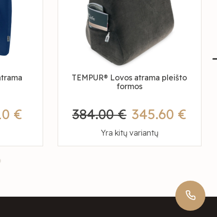
trama
TEMPUR® Lovos atrama pleišto
formos
10 €
384.00 €
345.60 €
Yra kitų variantų