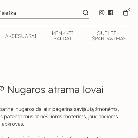
0
MINKŠTI
OUTLET -
AKSESUARAI
BALDAI
IŠPARDAVIMAS
 Nugaros atrama lovai
patinei nugaros daliai ir pagerina savijautą žmonėms,
os patempimus ar nėščioms moterims, jaučiančioms
 apkrovas.