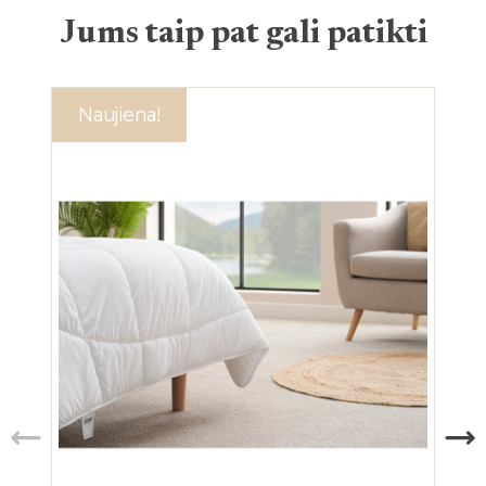
Jums taip pat gali patikti
Akcija!
Naujiena!
Ak
Na