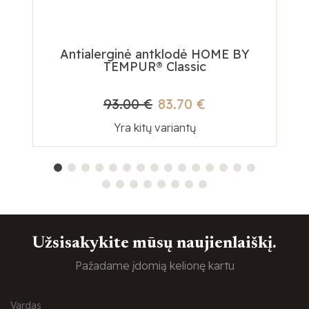
Antialerginė antklodė HOME BY
Te
TEMPUR® Classic
93.00 €
83.70 €
Yra kitų variantų
Užsisakykite mūsų naujienlaiškį.
Pažadame įdomią kelionę kartu