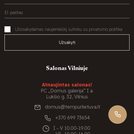
Užsisakydamas naujienlaiškį sutinku su privatumo politika
Užsakyti
Salonas Vilniuje
Atnaujintas salonas!
PC „Domus galerija“ I a.
Lukšio g. 32, Vilnius
domus@tempurlietuva.lt
+370 699 73654
I - V
10.00-19.00