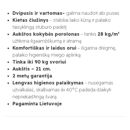
Dvipusis ir vartomas-
galima naudoti abi puses
Kietas čiužinys
– stabiliai laiko kūną ir palaiko
taisyklingą stuburo padėtį
Aukštos kokybės porolonas
– tankis
28 kg/m³
užtikrina ilgaamžiškumą ir atramą
Komfortiškas ir laidus orui
– išgarina drėgmę,
palaiko higienišką miego aplinką
Tinka iki 90 kg svoriui
Aukštis – 21 cm.
2 metų garantija
.
Lengvas higienos palaikymas
– nusegamas
užvalkalas, skalbiamas iki 40°C padeda išlaikyti
nepriekaištingą švarą.
Pagaminta Lietuvoje