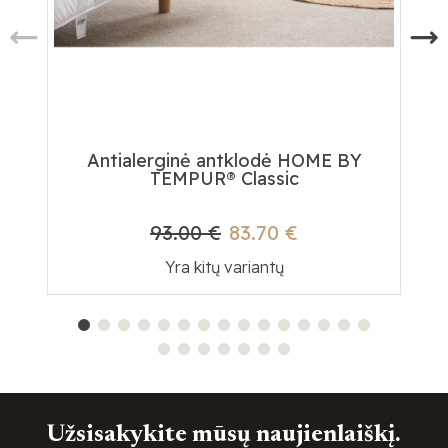
Antialerginė antklodė HOME BY
Te
TEMPUR® Classic
93.00 €
83.70 €
Yra kitų variantų
Užsisakykite mūsų naujienlaiškį.