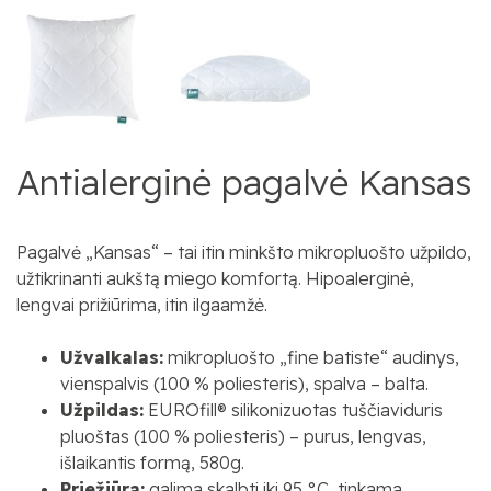
Antialerginė pagalvė Kansas
Pagalvė „Kansas“ – tai itin minkšto mikropluošto užpildo,
užtikrinanti aukštą miego komfortą. Hipoalerginė,
lengvai prižiūrima, itin ilgaamžė.
Užvalkalas:
mikropluošto „fine batiste“ audinys,
vienspalvis (100 % poliesteris), spalva – balta.
Užpildas:
EUROfill® silikonizuotas tuščiaviduris
pluoštas (100 % poliesteris) – purus, lengvas,
išlaikantis formą, 580g.
Priežiūra:
galima skalbti iki 95 °C, tinkama