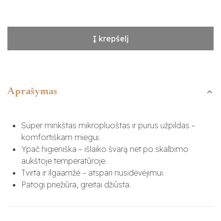
Į krepšelį
Aprašymas
Super minkštas mikropluoštas ir purus užpildas –
komfortiškam miegui.
Ypač higieniška – išlaiko švarą net po skalbimo
aukštoje temperatūroje.
Tvirta ir ilgaamžė – atspari nusidėvėjimui.
Patogi priežiūra, greitai džiūsta.