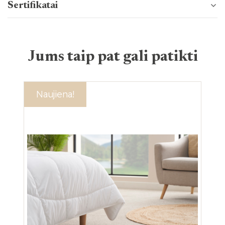
Sertifikatai
Jums taip pat gali patikti
Akcija!
Naujiena!
Ak
Na