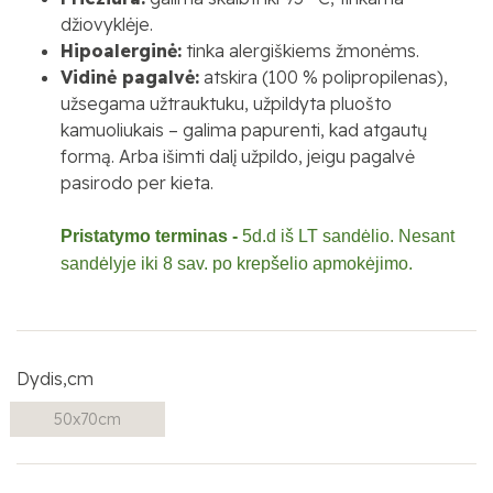
džiovyklėje.
Hipoalerginė:
tinka alergiškiems žmonėms.
Vidinė pagalvė:
atskira (100 % polipropilenas),
užsegama užtrauktuku, užpildyta pluošto
kamuoliukais – galima papurenti, kad atgautų
formą. Arba išimti dalį užpildo, jeigu pagalvė
pasirodo per kieta.
Pristatymo terminas -
5d.d iš LT sandėlio. Nesant
sandėlyje iki 8 sav. po krepšelio apmokėjimo.
Dydis,cm
50x70cm