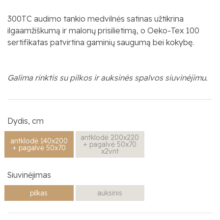
300TC audimo tankio medvilnės satinas užtikrina
ilgaamžiškumą ir malonų prisilietimą, o Oeko-Tex 100
sertifikatas patvirtina gaminių saugumą bei kokybę.
Galima rinktis su pilkos ir auksinės spalvos siuvinėjimu.
Dydis, cm
antklodė 200x220
antklodė 140x200
+ pagalvė 50x70
+ pagalvė 50x70
x2vnt
Siuvinėjimas
pilkas
auksinis