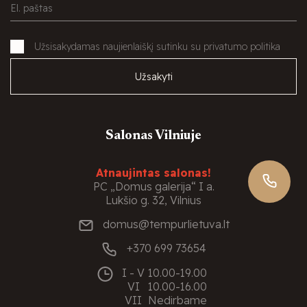
Užsisakydamas naujienlaiškį sutinku su privatumo politika
Užsakyti
Salonas Vilniuje
Atnaujintas salonas!
PC „Domus galerija“ I a.
Lukšio g. 32, Vilnius
domus@tempurlietuva.lt
+370 699 73654
I - V
10.00-19.00
VI
10.00-16.00
VII
Nedirbame