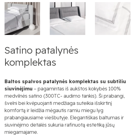
Satino patalynės
komplektas
Baltos spalvos patalynės komplektas su subtiliu
siuvinėjimu
– pagamintas iš aukštos kokybės 100%
medvilnės satino (300TC- audimo tankis). Ši prabangi,
švelni bei kvėpuojanti medžiaga suteikia išskirtinį
komfortą ir leidžia mėgautis ramiu miegu lyg
prabangiausiame viešbutyje. Elegantiškas baltumas ir
siuvinėjimo detalės sukuria rafinuotą estetiką jūsų
miegamajame.