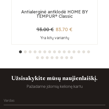
Antialerginė antklodė HOME BY
Te
TEMPUR® Classic
93.00 €
83.70 €
Yra kitų variantų
Užsisakykite mūsų naujienlaiškį.
Pažadame įdomią kelionę kartu