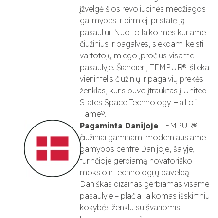
įžvelgė šios revoliucinės medžiagos
galimybes ir pirmieji pristatė ją
pasauliui. Nuo to laiko mes kuriame
čiužinius ir pagalves, siekdami keisti
vartotojų miego įpročius visame
pasaulyje. Šiandien, TEMPUR® išlieka
vienintelis čiužinių ir pagalvių prekės
ženklas, kuris buvo įtrauktas į United
States Space Technology Hall of
Fame®.
Pagaminta Danijoje
TEMPUR®
čiužiniai gaminami moderniausiame
gamybos centre Danijoje, šalyje,
turinčioje gerbiamą novatoriško
mokslo ir technologijų paveldą.
Daniškas dizainas gerbiamas visame
pasaulyje – plačiai laikomas išskirtiniu
kokybės ženklu su švariomis