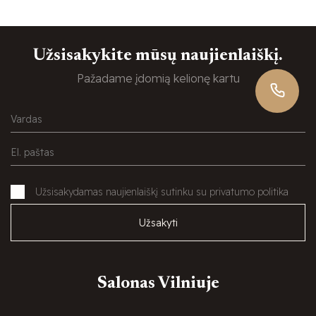
Užsisakykite mūsų naujienlaiškį.
Pažadame įdomią kelionę kartu
Užsisakydamas naujienlaiškį sutinku su privatumo politika
Užsakyti
Salonas Vilniuje