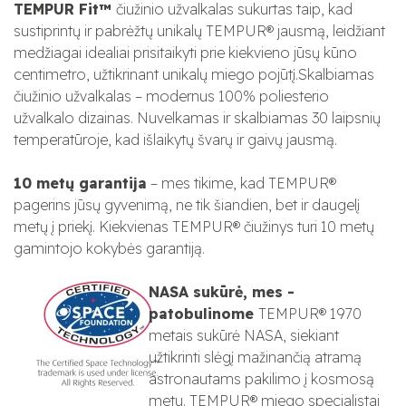
TEMPUR Fit™
čiužinio užvalkalas sukurtas taip, kad
sustiprintų ir pabrėžtų unikalų TEMPUR® jausmą, leidžiant
medžiagai idealiai prisitaikyti prie kiekvieno jūsų kūno
centimetro, užtikrinant unikalų miego pojūtį.Skalbiamas
čiužinio užvalkalas – modernus 100% poliesterio
užvalkalo dizainas. Nuvelkamas ir skalbiamas 30 laipsnių
temperatūroje, kad išlaikytų švarų ir gaivų jausmą.
10 metų garantija
– mes tikime, kad TEMPUR®
pagerins jūsų gyvenimą, ne tik šiandien, bet ir daugelį
metų į priekį. Kiekvienas TEMPUR® čiužinys turi 10 metų
gamintojo kokybės garantiją.
NASA sukūrė, mes -
patobulinome
TEMPUR® 1970
metais sukūrė NASA, siekiant
užtikrinti slėgį mažinančią atramą
astronautams pakilimo į kosmosą
metu. TEMPUR® miego specialistai