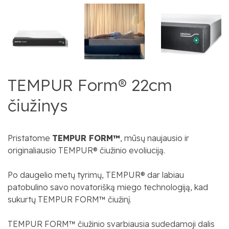
TEMPUR Form® 22cm
čiužinys
Pristatome
TEMPUR FORM™
, mūsų naujausio ir
originaliausio TEMPUR® čiužinio evoliuciją.
Po daugelio metų tyrimų, TEMPUR® dar labiau
patobulino savo novatorišką miego technologiją, kad
sukurtų TEMPUR FORM™ čiužinį.
TEMPUR FORM™ čiužinio svarbiausia sudedamoji dalis