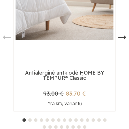
Antialerginė antklodė HOME BY
Te
TEMPUR® Classic
93.00 €
83.70 €
Yra kitų variantų