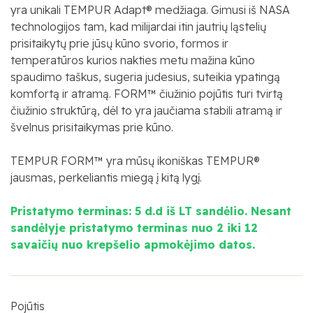
yra unikali TEMPUR Adapt® medžiaga. Gimusi iš NASA
technologijos tam, kad milijardai itin jautrių ląstelių
prisitaikytų prie jūsų kūno svorio, formos ir
temperatūros kurios nakties metu mažina kūno
spaudimo taškus, sugeria judesius, suteikia ypatingą
komfortą ir atramą. FORM™ čiužinio pojūtis turi tvirtą
čiužinio struktūrą, dėl to yra jaučiama stabili atramą ir
švelnus prisitaikymas prie kūno.
TEMPUR FORM™ yra mūsų ikoniškas TEMPUR®
jausmas, perkeliantis miegą į kitą lygį.
Pristatymo terminas:
5 d.d iš LT sandėlio. Nesant
sandėlyje pristatymo terminas nuo 2 iki 12
savaičių nuo krepšelio apmokėjimo datos.
Pojūtis