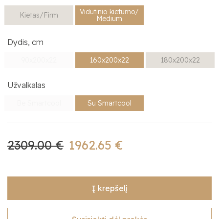
Vidutinio kietumo/
Kietas/Firm
Medium
Dydis, cm
90x200x22
160x200x22
180x200x22
Užvalkalas
Be Smartcool
Su Smartcool
2309.00 €
1962.65 €
Į krepšelį