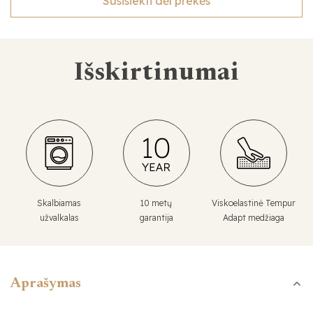
Susisiekti dėl prekės
Išskirtinumai
Skalbiamas
10 metų
Viskoelastinė Tempur
užvalkalas
garantija
Adapt medžiaga
Aprašymas