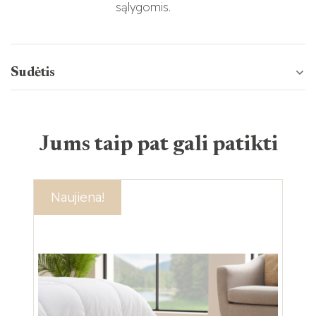
sąlygomis.
Sudėtis
Jums taip pat gali patikti
Akcija!
Naujiena!
Ak
Na