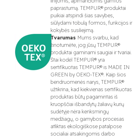
linijomis, apimančiomis gamtos
paprastumą. TEMPUR® produktai
puikiai atspindi šias savybes,
siūlydami tobulą formos, funkcijos ir
kokybės susiliejimą.
Tvarumas
Mums svarbu, kad
žinotumėte, jog jūsų TEMPUR®
produktai gaminami saugiai ir tvariai.
Štai kodėl TEMPUR® yra
sertifikuotas TEMPUR® is MADE IN
GREEN by OEKO-TEX®. Kaip šios
bendruomenės narys, TEMPUR®
užtikrina, kad kiekvienas sertifikuotas
produktas būtų pagamintas iš
kruopščiai išbandytų žaliavų kurių
sudėtyje nėra kenksmingų
medžiagų, o gamybos procesas
atliktas ekologiškose patalpose
socialiai atsakingomis darbo