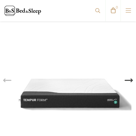
0
Dvigulės lovos
Reguliuojamos lovos
Viengulės / Sofos-lovos