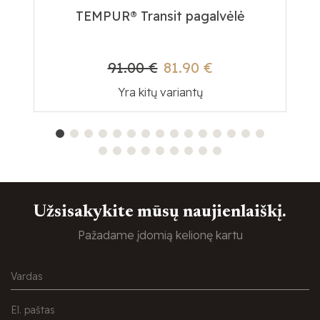
TEMPUR® Transit pagalvėlė
91.00 €
81.90 €
Yra kitų variantų
Užsisakykite mūsų naujienlaiškį.
Pažadame įdomią kelionę kartu