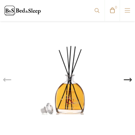
0
Dvigulės lovos
Reguliuojamos lovos
Viengulės / Sofos-lovos