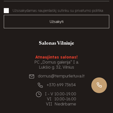
Užsisakydamas naujienlaiškį sutinku su privatumo politika
Užsakyti
Salonas Vilniuje
Atnaujintas salonas!
PC „Domus galerija“ I a.
Lukšio g. 32, Vilnius
domus@tempurlietuva.lt
+370 699 73654
I - V
10.00-19.00
VI
10.00-16.00
VII
Nedirbame