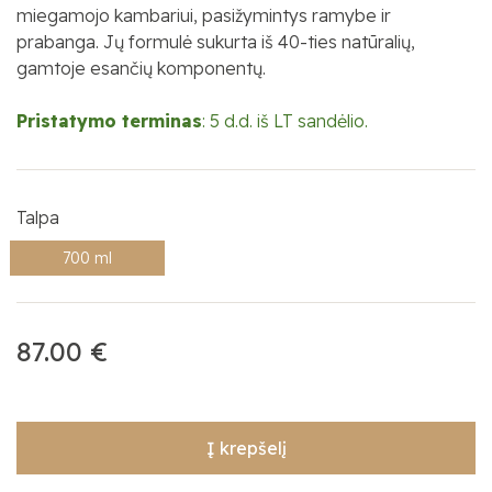
miegamojo kambariui, pasižymintys ramybe ir
prabanga. Jų formulė sukurta iš 40-ties natūralių,
gamtoje esančių komponentų.
Pristatymo terminas
:
5 d.d. iš LT sandėlio.
Talpa
700 ml
87.00 €
Į krepšelį