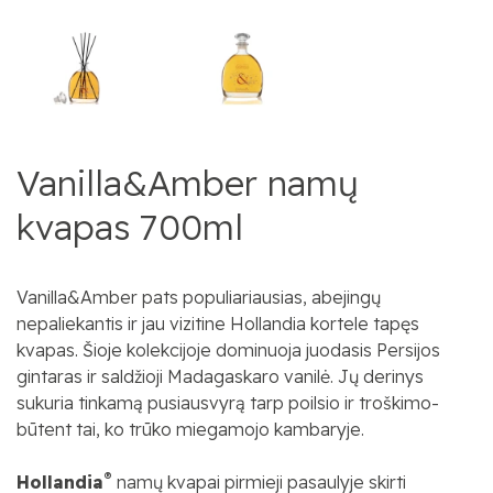
Vanilla&Amber namų
kvapas 700ml
Vanilla&Amber pats populiariausias, abejingų
nepaliekantis ir jau vizitine Hollandia kortele tapęs
kvapas. Šioje kolekcijoje dominuoja juodasis Persijos
gintaras ir saldžioji Madagaskaro vanilė. Jų derinys
sukuria tinkamą pusiausvyrą tarp poilsio ir troškimo-
būtent tai, ko trūko miegamojo kambaryje.
®
Hollandia
namų kvapai pirmieji pasaulyje skirti