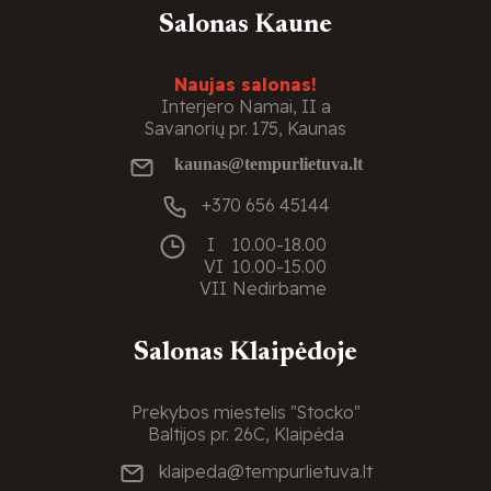
Salonas Kaune
Naujas salonas!
Interjero Namai, II a
Savanorių pr. 175, Kaunas
kaunas@tempurlietuva.lt
+370 656 45144
I
10.00-18.00
VI
10.00-15.00
VII
Nedirbame
Salonas Klaipėdoje
Prekybos miestelis "Stocko"
Baltijos pr. 26C, Klaipėda
klaipeda@tempurlietuva.lt