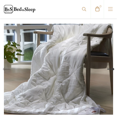
0
Dvigulės lovos
Reguliuojamos lovos
Viengulės / Sofos-lovos