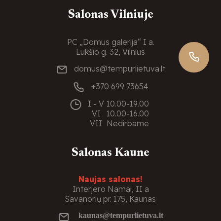
Salonas Vilniuje
PC „Domus galerija“ I a.
Lukšio g. 32, Vilnius
domus@tempurlietuva.lt
+370 699 73654
I - V
10.00-19.00
VI
10.00-16.00
VII
Nedirbame
Salonas Kaune
Naujas salonas!
Interjero Namai, II a
Savanorių pr. 175, Kaunas
kaunas@tempurlietuva.lt