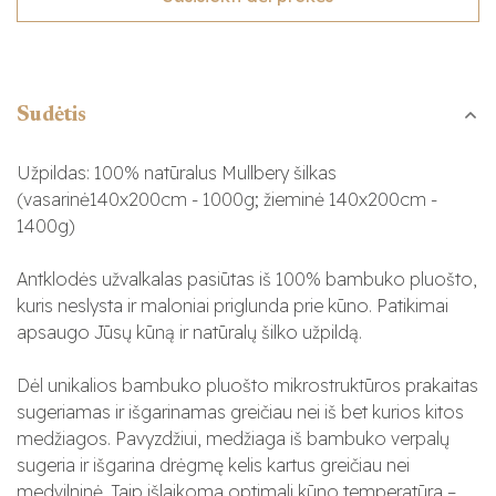
Sudėtis
Užpildas: 100% natūralus Mullbery šilkas
(vasarinė140x200cm - 1000g; žieminė 140x200cm -
1400g)
Antklodės užvalkalas pasiūtas iš 100% bambuko pluošto
,
kuris neslysta ir maloniai priglunda prie kūno. Patikimai
apsaugo Jūsų kūną ir natūralų šilko užpildą.
Dėl unikalios bambuko pluošto mikrostruktūros prakaitas
sugeriamas ir išgarinamas greičiau nei iš bet kurios kitos
medžiagos. Pavyzdžiui, medžiaga iš bambuko verpalų
sugeria ir išgarina drėgmę kelis kartus greičiau nei
medvilninė. Taip išlaikoma optimali kūno temperatūra –