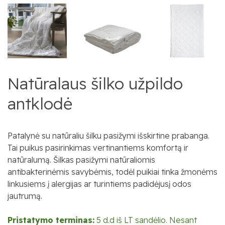
Natūralaus šilko užpildo
antklodė
Patalynė su natūraliu šilku pasižymi išskirtine prabanga.
Tai puikus pasirinkimas vertinantiems komfortą ir
natūralumą.
Šilkas pasižymi natūraliomis
antibakterinėmis savybėmis, todėl puikiai tinka žmonėms
linkusiems į alergijas ar turintiems padidėjusį odos
jautrumą.
Pristatymo terminas:
5 d.d iš LT sandėlio. Nesant