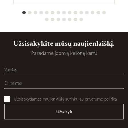
Užsisakykite mūsų naujienlaiškį.
Pažadame įdomią kelionę kartu
Užsisakydamas naujienlaiškį sutinku su privatumo politika
Užsakyti