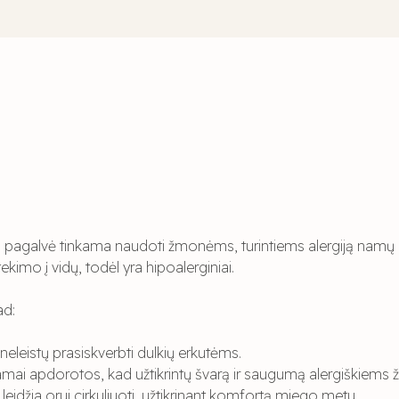
d pagalvė tinkama naudoti žmonėms, turintiems alergiją namų du
imo į vidų, todėl yra hipoalerginiai.
ad:
eleistų prasiskverbti dulkių erkutėms.
amai apdorotos, kad užtikrintų švarą ir saugumą alergiškiem
idžia orui cirkuliuoti, užtikrinant komfortą miego metu.