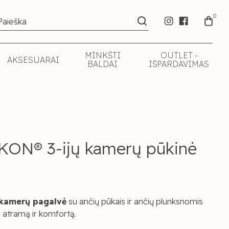
0
MINKŠTI
OUTLET -
AKSESUARAI
BALDAI
IŠPARDAVIMAS
ON® 3-ijų kamerų pūkinė
kamerų pagalvė
su ančių pūkais ir ančių plunksnomis
ą atramą ir komfortą.