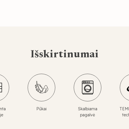
Išskirtinumai
nta
Pūkai
Skalbiama
TEM
je
pagalvė
tec