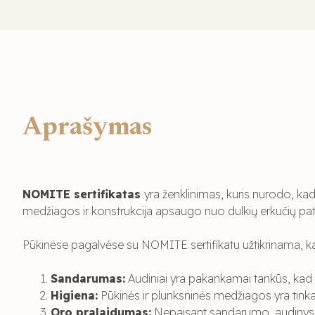
Aprašymas
NOMITE sertifikatas
yra ženklinimas, kuris nurodo, ka
medžiagos ir konstrukcija apsaugo nuo dulkių erkučių patek
Pūkinėse pagalvėse su NOMITE sertifikatu užtikrinama, k
Sandarumas:
Audiniai yra pakankamai tankūs, kad n
Higiena:
Pūkinės ir plunksninės medžiagos yra tink
Oro pralaidumas:
Nepaisant sandarumo, audinys le