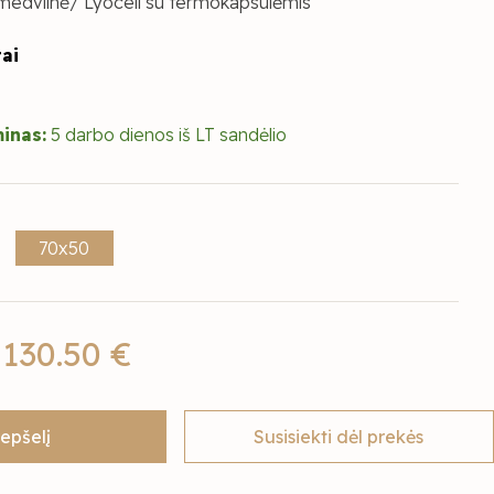
medvilnė/ Lyocell su termokapsulėmis
tai
inas:
5 darbo dienos iš LT sandėlio
70x50
130.50 €
repšelį
Susisiekti dėl prekės