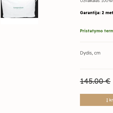
Užvalkalas: 100%
Garantija: 2 me
Pristatymo term
Dydis, cm
145.00 €
Į k