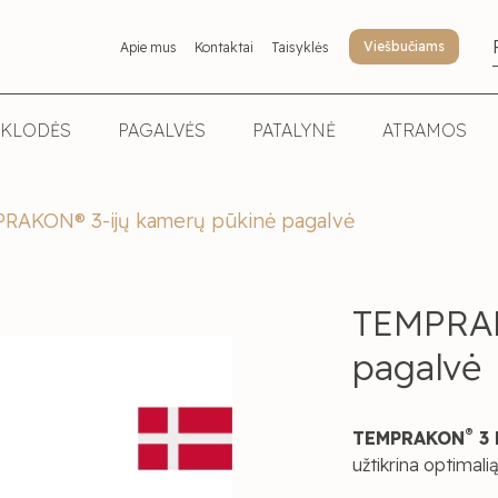
Viešbučiams
Apie mus
Kontaktai
Taisyklės
KLODĖS
PAGALVĖS
PATALYNĖ
ATRAMOS
RAKON® 3-ijų kamerų pūkinė pagalvė
TEMPRAK
pagalvė
®
TEMPRAKON
3 
užtikrina optimali