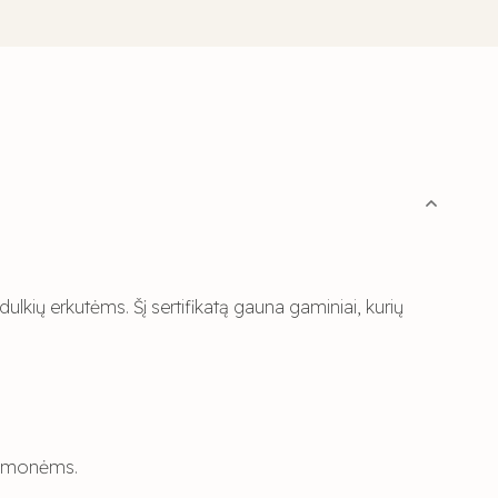
lkių erkutėms. Šį sertifikatą gauna gaminiai, kurių
s žmonėms.