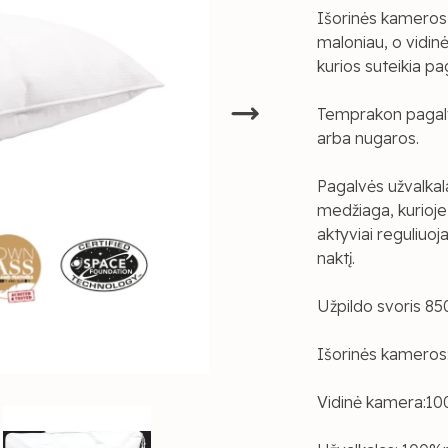
Išorinės kameros 
maloniau, o vidin
kurios suteikia pa
Temprakon pagalvė
arba nugaros.
Pagalvės užvalka
medžiaga, kurioje
aktyviai reguliuoj
naktį.
Užpildo svoris 85
Išorinės kameros:
Vidinė kamera:10