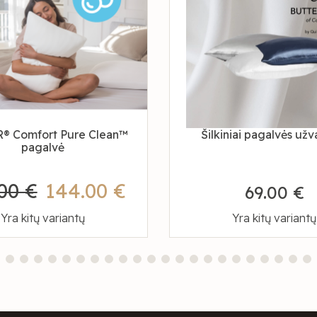
® Comfort Pure Clean™
Šilkiniai pagalvės užv
pagalvė
00 €
144.00 €
69.00 €
Yra kitų variantų
Yra kitų variantų