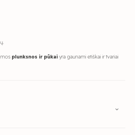
ų.
ojamos
plunksnos ir pūkai
yra gaunami etiškai ir tvariai