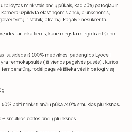
užpildytos minkštais ančių pūkais, kad būtų patogiau ir
ė kamera užpildyta elastingomis ančių plunksnomis,
galvei tvirtą ir stabilą atramą. Pagalvė nesukrenta.
 idealiai tinka tiems, kurie mėgsta miegoti ant šono
las susideda iš 100% medvilnės, padengtos Lyocell
 yra termokapsulės ( iš vienos pagalvės pusės) , kurios
a temperatūrą, todėl pagalvė išlieka vėsi ir patogi visą
0g
 60% balti minkšti ančių pūkai/40% smulkios plunksnos.
0% smulkios baltos ančių plunksnos