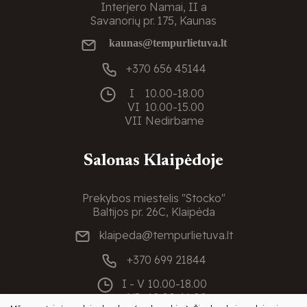
Interjero Namai, II a
Savanorių pr. 175, Kaunas
kaunas@tempurlietuva.lt
+370 656 45144
I
10.00-18.00
VI
10.00-15.00
VII
Nedirbame
Salonas Klaipėdoje
Prekybos miestelis "Stocko"
Baltijos pr. 26C, Klaipėda
klaipeda@tempurlietuva.lt
+370 699 21844
I - V
10.00-18.00
VI
10.00-16.00