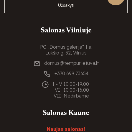
Užsakyti
Salonas Vilniuje
PC „Domus galerija“ I a.
Lukšio g. 32, Vilnius
domus@tempurlietuva.lt
+370 699 73654
I - V
10.00-19.00
VI
10.00-16.00
VII
Nedirbame
Salonas Kaune
Naujas salonas!