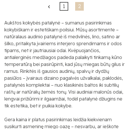
1
2
Aukštos kokybės patalynė – sumanus pasirinkimas
kokybiškam ir estetiškam poilsiui. Mūsų asortimente –
natūralaus audinio patalynė iš medvilnės, lino, satino ar
šilko, pritaikyta įvairiems interjero sprendimams ir odos
tipams, net ir jautriausiai odai. Kvėpuojančios,
antialerginės medžiagos padeda palaikyti tinkamą kūno
temperatūrą bei pasirūpinti, kad jūsų miegas būtų gilus ir
ramus. Rinkitės iš gausios audinių, spalvų ir dydžių
pasiūlos – įvairaus dizaino pagalvės užvalkalai, paklodės,
patalynės komplektai – nuo klasikinės baltos iki subtilių
raštų ar natūralių žemės tonų. Visi audiniai malonūs odai,
lengvai prižiūrimi ir ilgaamžiai, todėl patalynė džiugins ne
tik estetika, bet ir puikia kokybe.
Gera kaina ir platus pasirinkimas leidžia kiekvienam
susikurti asmeninę miego oazę – nesvarbu, ar ieškote