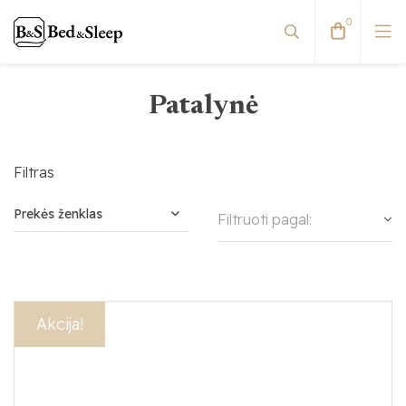
0
Patalynė
Filtras
Prekės ženklas
Filtruoti pagal:
Pagalvių užvalkalai
Akcija!
Paklodės
Patalynė