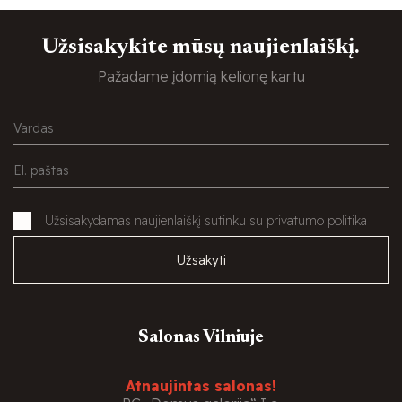
Užsisakykite mūsų naujienlaiškį.
Pažadame įdomią kelionę kartu
Užsisakydamas naujienlaiškį sutinku su privatumo politika
Užsakyti
Salonas Vilniuje
Atnaujintas salonas!