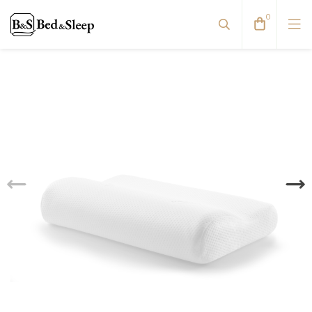
0
Pagalvių užvalkalai
Paklodės
Patalynė