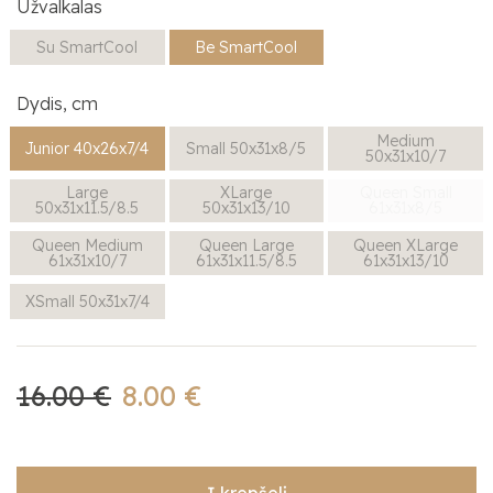
Užvalkalas
Su SmartCool
Be SmartCool
Dydis, cm
Medium
Junior 40x26x7/4
Small 50x31x8/5
50x31x10/7
Large
XLarge
Queen Small
50x31x11.5/8.5
50x31x13/10
61x31x8/5
Queen Medium
Queen Large
Queen XLarge
61x31x10/7
61x31x11.5/8.5
61x31x13/10
XSmall 50x31x7/4
16.00 €
8.00 €
Į krepšelį