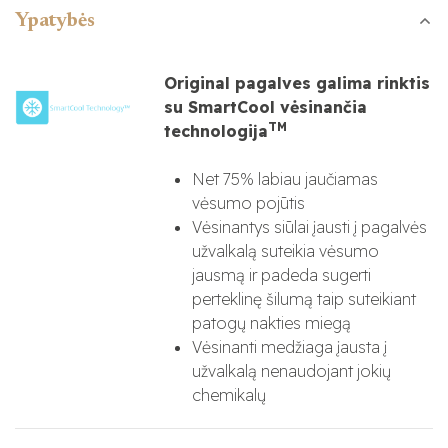
Ypatybės
Original pagalves galima rinktis
su SmartCool vėsinančia
TM
technologija
Net 75% labiau jaučiamas
vėsumo pojūtis
Vėsinantys siūlai įausti į pagalvės
užvalkalą suteikia vėsumo
jausmą ir padeda sugerti
perteklinę šilumą taip suteikiant
patogų nakties miegą
Vėsinanti medžiaga įausta į
užvalkalą nenaudojant jokių
chemikalų