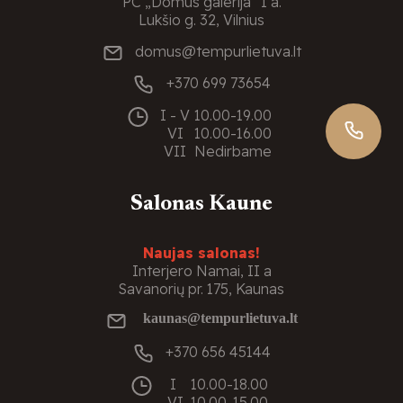
PC „Domus galerija“ I a.
Lukšio g. 32, Vilnius
domus@tempurlietuva.lt
+370 699 73654
I - V
10.00-19.00
VI
10.00-16.00
VII
Nedirbame
Salonas Kaune
Naujas salonas!
Interjero Namai, II a
Savanorių pr. 175, Kaunas
kaunas@tempurlietuva.lt
+370 656 45144
I
10.00-18.00
VI
10.00-15.00