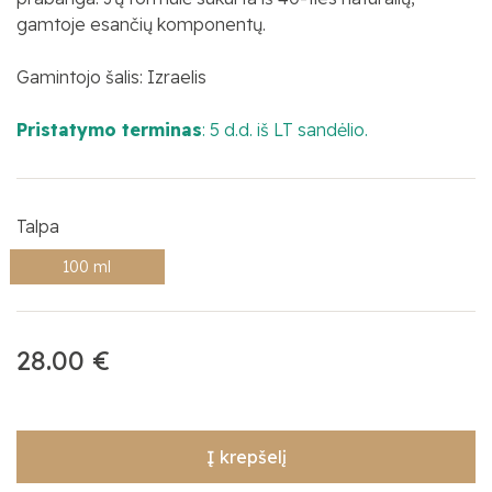
gamtoje esančių komponentų.
Gamintojo šalis: Izraelis
Pristatymo terminas
:
5 d.d. iš LT sandėlio.
Talpa
100 ml
28.00 €
Į krepšelį