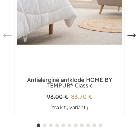
Antialerginė antklodė HOME BY
TEMPUR® Classic
93.00 €
83.70 €
Yra kitų variantų