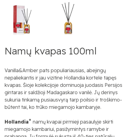
Namų kvapas 100ml
Vanilla&Amber pats populiariausias, abejingų
nepaliekantis ir jau vizitine Hollandia kortele tapęs
kvapas. Šioje kolekcijoje dominuoja juodasis Persijos
gintaras ir saldžioji Madagaskaro vanilė. Jų derinys
sukuria tinkamą pusiausvyrą tarp poilsio ir troškimo-
būtent tai, ko trūko miegamojo kambaryje.
®
Hollandia
namų kvapai pirmieji pasaulyje skirti
miegamojo kambariui, pasižymintys ramybe ir
prabanga. Jų formulė sukurta iš 40-ties natūralių,