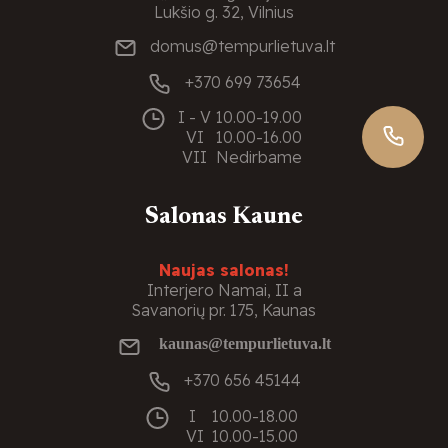
Lukšio g. 32, Vilnius
domus@tempurlietuva.lt
+370 699 73654
I - V
10.00-19.00
VI
10.00-16.00
VII
Nedirbame
Salonas Kaune
Naujas salonas!
Interjero Namai, II a
Savanorių pr. 175, Kaunas
kaunas@tempurlietuva.lt
+370 656 45144
I
10.00-18.00
VI
10.00-15.00