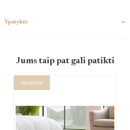
Ypatybės
Jums taip pat gali patikti
Akcija!
Naujiena!