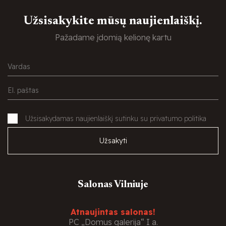
Užsisakykite mūsų naujienlaiškį.
Pažadame įdomią kelionę kartu
Užsisakydamas naujienlaiškį sutinku su privatumo politika
Užsakyti
Salonas Vilniuje
Atnaujintas salonas!
PC „Domus galerija“ I a.