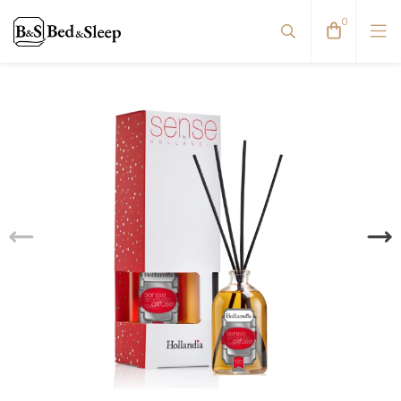
0
Viskoelastinės pagalvės
Pūkinės pagalvės
Natūralaus pluošto pagalvės
Antialerginės pagalvės