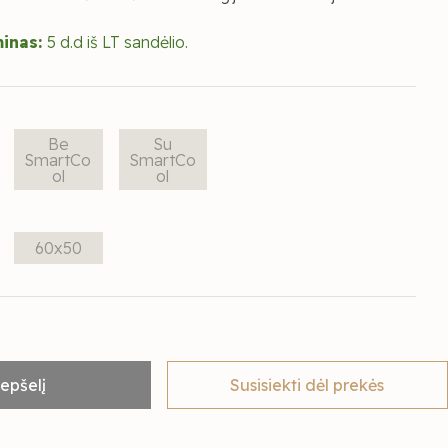
minas:
5 d.d iš LT sandėlio.
Be
Su
SmartCo
SmartCo
ol
ol
60x50
repšelį
Susisiekti dėl prekės