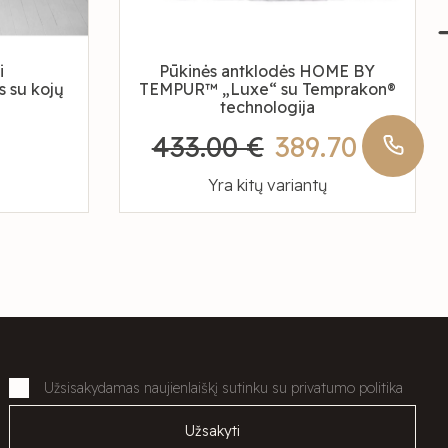
i
Pūkinės antklodės HOME BY
s su kojų
TEMPUR™ „Luxe“ su Temprakon®
technologija
433.00 €
389.70 €
Yra kitų variantų
Užsisakydamas naujienlaiškį sutinku su privatumo politika
Užsakyti