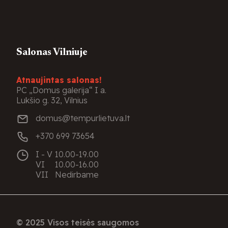
Salonas Vilniuje
Atnaujintas salonas!
PC „Domus galerija“ I a.
Lukšio g. 32, Vilnius
domus@tempurlietuva.lt
+370 699 73654
I - V
10.00-19.00
VI
10.00-16.00
VII
Nedirbame
© 2025 Visos teisės saugomos