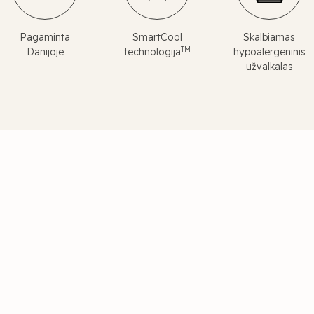
Pagaminta
SmartCool
Skalbiamas
TM
Danijoje
technologija
hypoalergeninis
užvalkalas