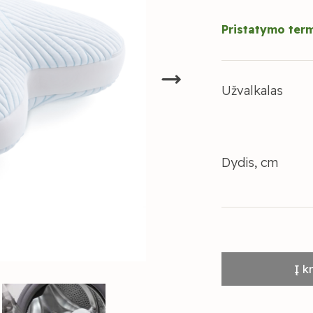
Pristatymo ter
Užvalkalas
Dydis, cm
Į k