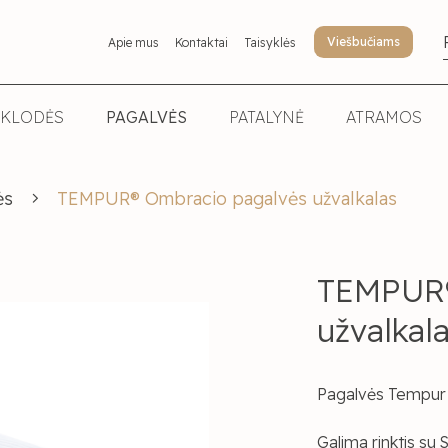
Viešbučiams
Apie mus
Kontaktai
Taisyklės
KLODĖS
PAGALVĖS
PATALYNĖ
ATRAMOS
ės
TEMPUR® Ombracio pagalvės užvalkalas
TEMPUR®
užvalkal
Pagalvės Tempu
Galima rinktis su