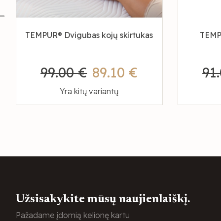
TEMPUR® Dvigubas kojų skirtukas
TEMPU
99.00 €
89.10 €
91
Yra kitų variantų
Užsisakykite mūsų naujienlaiškį.
Pažadame įdomią kelionę kartu