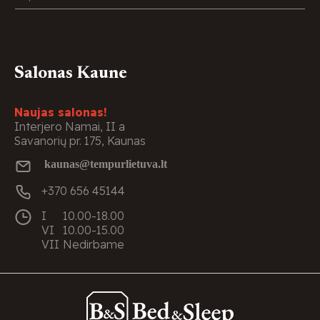
Salonas Kaune
Naujas salonas!
Interjero Namai, II a
Savanorių pr. 175, Kaunas
kaunas@tempurlietuva.lt
+370 656 45144
I
10.00-18.00
VI
10.00-15.00
VII
Nedirbame