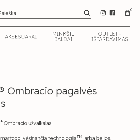
0
MINKŠTI
OUTLET -
AKSESUARAI
BALDAI
IŠPARDAVIMAS
 Ombracio pagalvės
as
®
r
Ombracio užvalkalas.
TM
 Smartcool vėsinančia technologija
arba be jos.