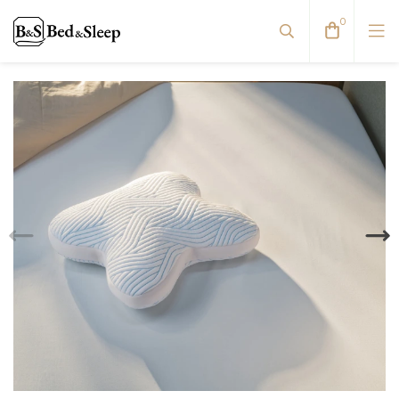
0
Viskoelastinės pagalvės
Pūkinės pagalvės
Natūralaus pluošto pagalvės
Antialerginės pagalvės