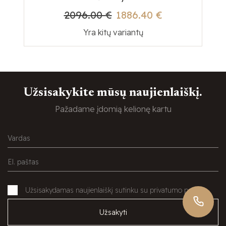
2096.00 €
1886.40 €
Yra kitų variantų
Užsisakykite mūsų naujienlaiškį.
Pažadame įdomią kelionę kartu
Užsisakydamas naujienlaiškį sutinku su privatumo politika
Užsakyti