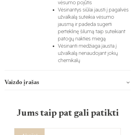
vėsumo pojūtis
Vėsinantys siūlai įausti į pagalvės
užvalkalą suteikia vėsumo
jausmą ir padeda sugerti
perteklinę šilumą taip suteikiant
patogų nakties miegą
Vėsinanti medžiaga įausta į
užvalkalą nenaudojant jokių
chemikalų
Vaizdo įrašas
Jums taip pat gali patikti