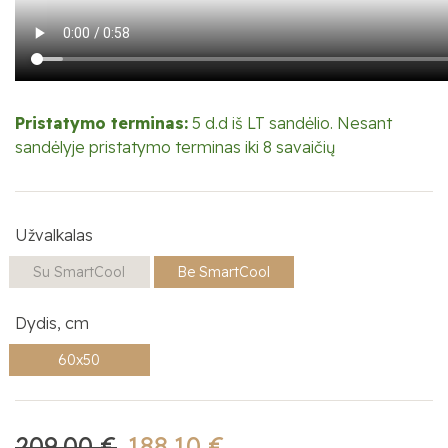
Pristatymo terminas:
5 d.d iš LT sandėlio. Nesant
sandėlyje pristatymo terminas iki 8 savaičių
Užvalkalas
Su SmartCool
Be SmartCool
Dydis, cm
60x50
209.00 €
188.10 €