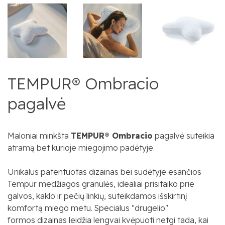
TEMPUR® Ombracio
pagalvė
Maloniai minkšta
TEMPUR®
Ombracio
pagalvė
s
uteikia
atramą bet kurioje miegojimo padėtyje.
Unikalus patentuotas dizainas bei sudėtyje esančios
Tempur medžiagos granulės, idealiai prisitaiko prie
galvos, kaklo ir pečių linkių, suteikdamos išskirtinį
komfortą miego metu.
Specialus
"drugelio"
formos
dizainas leidžia lengvai kvėpuoti netgi tada, kai