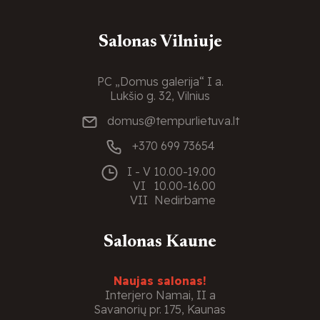
Salonas Vilniuje
PC „Domus galerija“ I a.
Lukšio g. 32, Vilnius
domus@tempurlietuva.lt
+370 699 73654
I - V
10.00-19.00
VI
10.00-16.00
VII
Nedirbame
Salonas Kaune
Naujas salonas!
Interjero Namai, II a
Savanorių pr. 175, Kaunas