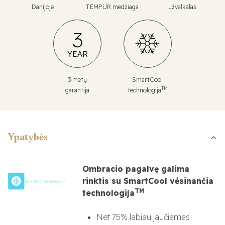
Danijoje
TEMPUR medžiaga
užvalkalas
3 metų
SmartCool
TM
garantija
technologija
Ypatybės
Ombracio pagalvę galima
rinktis su SmartCool vėsinančia
TM
technologija
Net 75% labiau jaučiamas