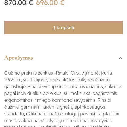
870.00 €
696.00 €
Į krepšelį
Aprašymas
Čiužinio prekinis ženklas -Rinaldi Group įmonė, įkurta
1965 m., yra Italijos lyderė aukštos kokybės čiužinių
gamyboje. Rinaldi Group siūlo unikalius čiužinius, sukurtus
pagal individualius poreikius, su moksliškai pagrįstomis
ergonomikos ir miego komforto savybėmis. Rinaldi
čiužiniai gaminami laikantis griežtų aplinkosaugos
standartų, užtikrinant mažą ekologinį poveikį. Tarptautiniu
mastu veikdama 33 šalyse, įmonė derina inovatyvias