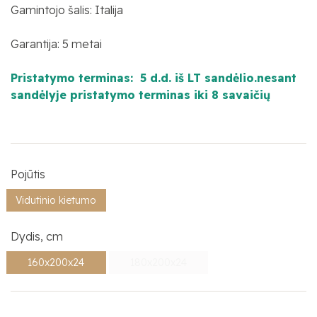
Gamintojo šalis: Italija
Garantija: 5 metai
Pristatymo terminas: 5 d.d. iš LT sandėlio.nesant
sandėlyje pristatymo terminas iki 8 savaičių
Pojūtis
Vidutinio kietumo
Dydis, cm
160x200x24
180x200x24