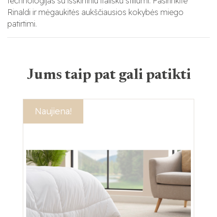
technologijas su išskirtiniu itališku stiliumi. Pasirinkite
Rinaldi ir mėgaukitės aukščiausios kokybės miego
patirtimi.
Jums taip pat gali patikti
Akcija!
Naujiena!
Ak
Na