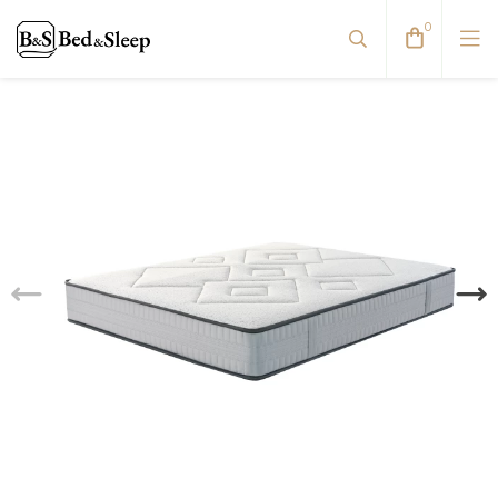
0
Viskoelastinės pagalvės
Pūkinės pagalvės
Natūralaus pluošto pagalvės
Antialerginės pagalvės