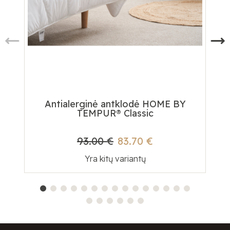
Antialerginė antklodė HOME BY
Te
TEMPUR® Classic
93.00 €
83.70 €
Yra kitų variantų