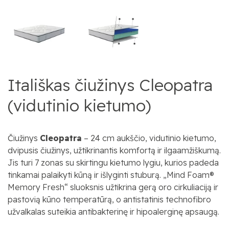
Itališkas čiužinys Cleopatra
(vidutinio kietumo)
Čiužinys
Cleopatra
– 24 cm aukščio, vidutinio kietumo,
dvipusis čiužinys, užtikrinantis komfortą ir ilgaamžiškumą.
Jis turi 7 zonas su skirtingu kietumo lygiu, kurios padeda
tinkamai palaikyti kūną ir išlyginti stuburą. „Mind Foam®
Memory Fresh“ sluoksnis užtikrina gerą oro cirkuliaciją ir
pastovią kūno temperatūrą, o antistatinis technofibro
užvalkalas suteikia antibakterinę ir hipoalerginę apsaugą.