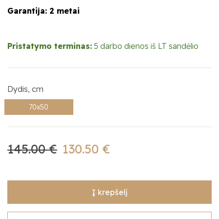
Garantija: 2 metai
Pristatymo terminas:
5 darbo dienos iš LT sandėlio
Dydis, cm
70x50
145.00 €
130.50 €
Į krepšelį