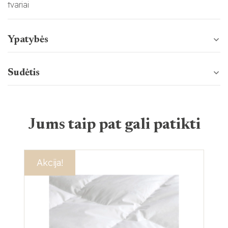
tvariai
Ypatybės
Sudėtis
Jums taip pat gali patikti
Akcija!
Ak