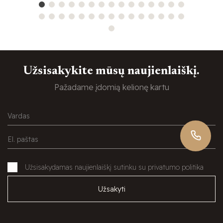
Užsisakykite mūsų naujienlaiškį.
Pažadame įdomią kelionę kartu
Užsisakydamas naujienlaiškį sutinku su privatumo politika
Užsakyti