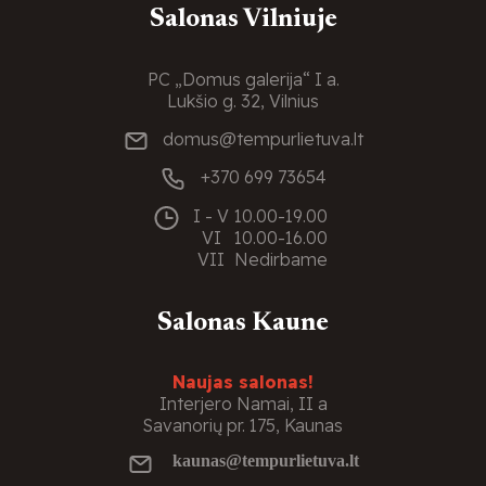
Salonas Vilniuje
PC „Domus galerija“ I a.
Lukšio g. 32, Vilnius
domus@tempurlietuva.lt
+370 699 73654
I - V
10.00-19.00
VI
10.00-16.00
VII
Nedirbame
Salonas Kaune
Naujas salonas!
Interjero Namai, II a
Savanorių pr. 175, Kaunas
kaunas@tempurlietuva.lt