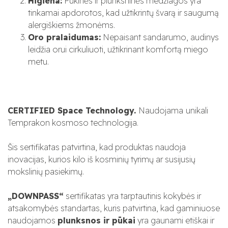
Higiena:
Pūkinės ir plunksninės medžiagos yra
tinkamai apdorotos, kad užtikrintų švarą ir saugumą
alergiškiems žmonėms.
Oro pralaidumas:
Nepaisant sandarumo, audinys
leidžia orui cirkuliuoti, užtikrinant komfortą miego
metu.
CERTIFIED Space Technology.
Naudojama
unikali
Temprakon kosmoso technologija.
Šis sertifikatas patvirtina, kad produktas naudoja
inovacijas, kurios kilo iš kosminių tyrimų ar susijusių
mokslinių pasiekimų.
„DOWNPASS“
sertifikatas yra tarptautinis kokybės ir
atsakomybės standartas, kuris patvirtina, kad gaminiuose
naudojamos
plunksnos ir pūkai
yra gaunami etiškai ir