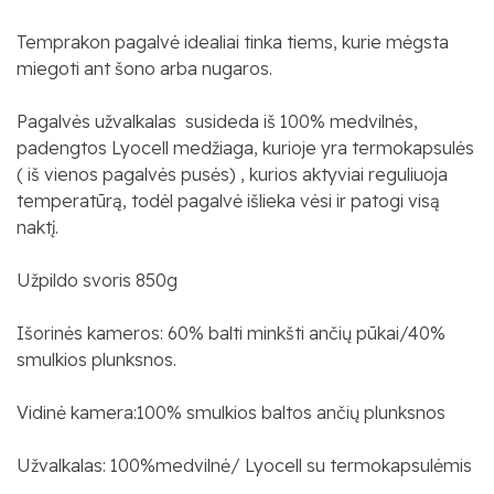
Temprakon pagalvė idealiai tinka tiems, kurie mėgsta
miegoti ant šono arba nugaros.
Pagalvės užvalkalas susideda iš 100% medvilnės,
padengtos Lyocell medžiaga, kurioje yra termokapsulės
( iš vienos pagalvės pusės) , kurios aktyviai reguliuoja
temperatūrą, todėl pagalvė išlieka vėsi ir patogi visą
naktį.
Užpildo svoris 850g
Išorinės kameros: 60% balti minkšti ančių pūkai/40%
smulkios plunksnos.
Vidinė kamera:100% smulkios baltos ančių plunksnos
Užvalkalas: 100%medvilnė/ Lyocell su termokapsulėmis