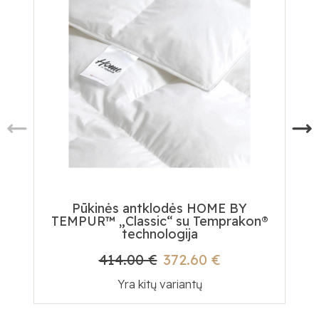
Pūkinės antklodės HOME BY
TEMPUR™ „Classic“ su Temprakon®
technologija
414.00 €
372.60 €
Yra kitų variantų