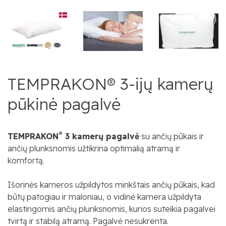
TEMPRAKON® 3-ijų kamerų
pūkinė pagalvė
®
TEMPRAKON
3 kamerų pagalvė
su ančių pūkais ir
ančių plunksnomis užtikrina optimalią atramą ir
komfortą.
Išorinės kameros užpildytos minkštais ančių pūkais, kad
būtų patogiau ir maloniau, o vidinė kamera užpildyta
elastingomis ančių plunksnomis, kurios suteikia pagalvei
tvirtą ir stabilą atramą. Pagalvė nesukrenta.