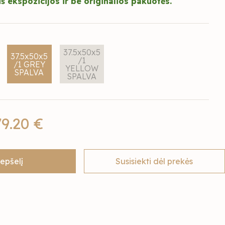
š ekspozicijos ir be originalios pakuotės.
37.5x50x5
37.5x50x5
/1
/1 GREY
YELLOW
SPALVA
SPALVA
79.20 €
repšelį
Susisiekti dėl prekės