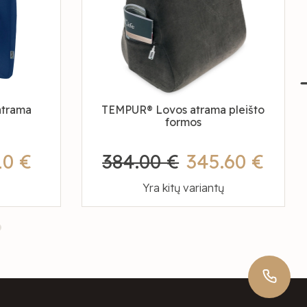
trama
TEMPUR® Lovos atrama pleišto
formos
10 €
384.00 €
345.60 €
Yra kitų variantų