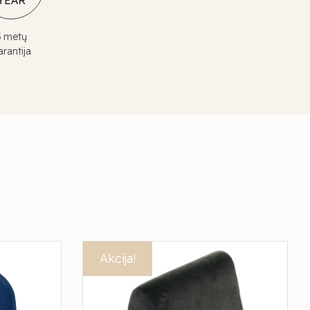
3 metų
arantija
Akcija!