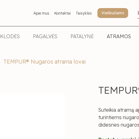
Viešbučiams
Apie mus
Kontaktai
Taisyklės
KLODĖS
PAGALVĖS
PATALYNĖ
ATRAMOS
TEMPUR® Nugaros atrama lovai
TEMPUR®
Suteikia atramą a
turintiems nugar
didesnes nugaros