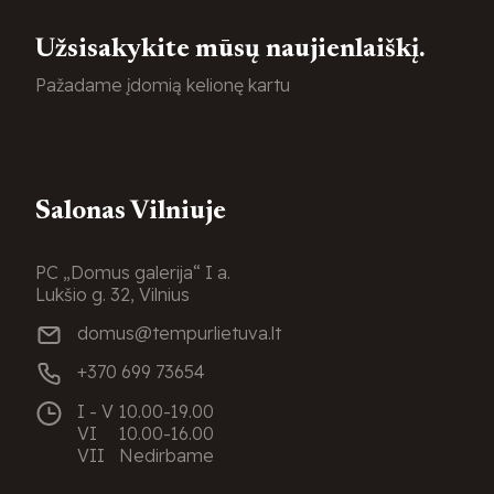
Užsisakykite mūsų naujienlaiškį.
Pažadame įdomią kelionę kartu
Salonas Vilniuje
PC „Domus galerija“ I a.
Lukšio g. 32, Vilnius
domus@tempurlietuva.lt
+370 699 73654
I - V
10.00-19.00
VI
10.00-16.00
VII
Nedirbame