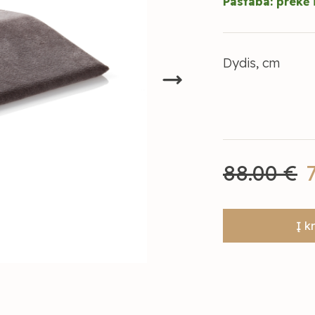
Pastaba: prekė i
Dydis, cm
88.00 €
Į k