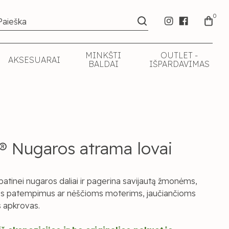
0
MINKŠTI
OUTLET -
AKSESUARAI
BALDAI
IŠPARDAVIMAS
 Nugaros atrama lovai
patinei nugaros daliai ir pagerina savijautą žmonėms,
os patempimus ar nėščioms moterims, jaučiančioms
 apkrovas.