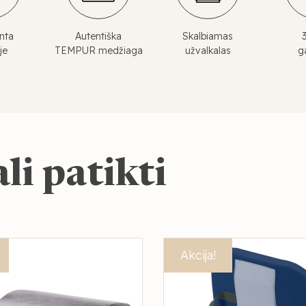
nta
Autentiška
Skalbiamas
je
TEMPUR medžiaga
užvalkalas
g
li patikti
Akcija!