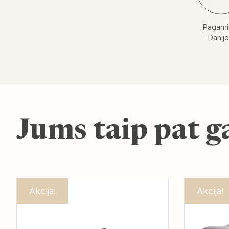
Pagami
Danijo
Jums taip pat ga
Akcija!
Akcija!