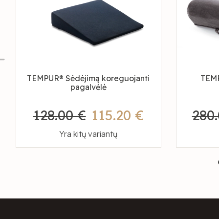
TEMPUR® Sėdėjimą koreguojanti
TEMP
pagalvėlė
128.00 €
115.20 €
280.
Yra kitų variantų