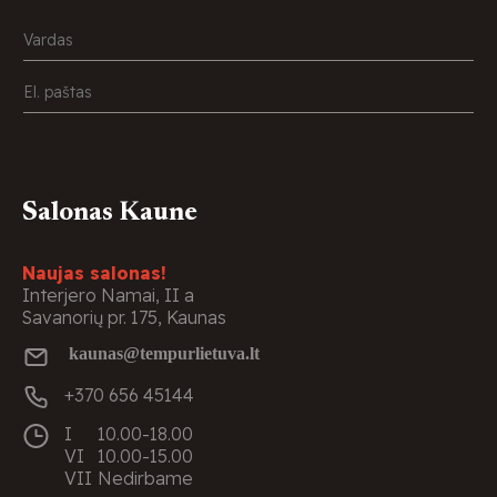
Salonas Kaune
Naujas salonas!
Interjero Namai, II a
Savanorių pr. 175, Kaunas
kaunas@tempurlietuva.lt
+370 656 45144
I
10.00-18.00
VI
10.00-15.00
VII
Nedirbame