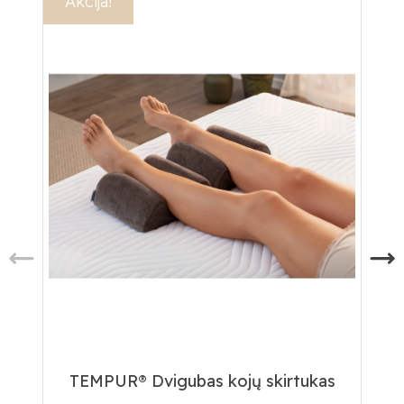
Akcija!
Ak
TEMPUR® Dvigubas kojų skirtukas