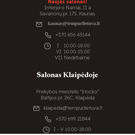
Naujas salonas!
Interjero Namai, II a
Savanorių pr. 175, Kaunas
kaunas@tempurlietuva.lt
+370 656 45144
I
10.00-18.00
VI
10.00-15.00
VII
Nedirbame
Salonas Klaipėdoje
Prekybos miestelis "Stocko"
Baltijos pr. 26C, Klaipėda
klaipeda@tempurlietuva.lt
+370 699 21844
I - V
10.00-18.00