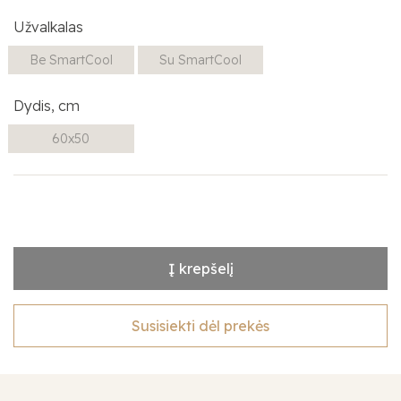
Užvalkalas
Be SmartCool
Su SmartCool
Dydis, cm
60x50
Į krepšelį
Susisiekti dėl prekės