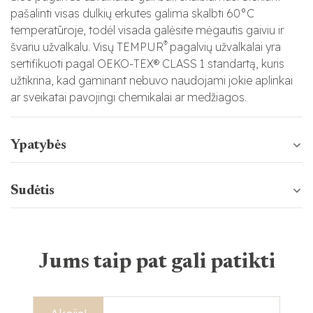
pašalinti visas dulkių erkutes galima skalbti 60°C
temperatūroje, todėl visada galėsite mėgautis gaiviu ir
®
švariu užvalkalu. Visų TEMPUR
pagalvių užvalkalai yra
sertifikuoti pagal OEKO-TEX® CLASS 1 standartą, kuris
užtikrina, kad gaminant nebuvo naudojami jokie aplinkai
ar sveikatai pavojingi chemikalai ar medžiagos.
Ypatybės
Sudėtis
Jums taip pat gali patikti