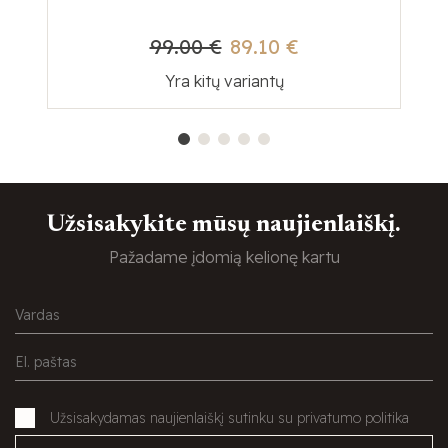
99.00 €
89.10 €
Yra kitų variantų
Užsisakykite mūsų naujienlaiškį.
Pažadame įdomią kelionę kartu
Užsisakydamas naujienlaiškį sutinku su privatumo politika