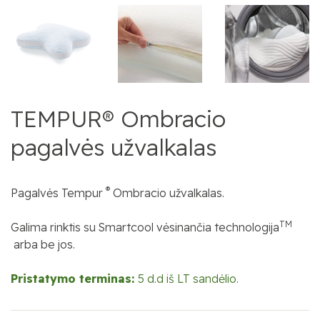
TEMPUR® Ombracio
pagalvės užvalkalas
®
Pagalvės Tempur
Ombracio užvalkalas.
TM
Galima rinktis su Smartcool vėsinančia technologija
arba be jos.
Pristatymo terminas:
5 d.d iš LT sandėlio.