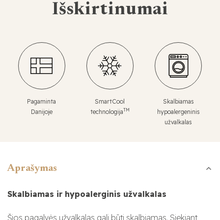
Išskirtinumai
Pagaminta
SmartCool
Skalbiamas
TM
Danijoje
technologija
hypoalergeninis
užvalkalas
Aprašymas
Skalbiamas ir hypoalerginis užvalkalas
Šios pagalvės užvalkalas gali būti skalbiamas. Siekiant