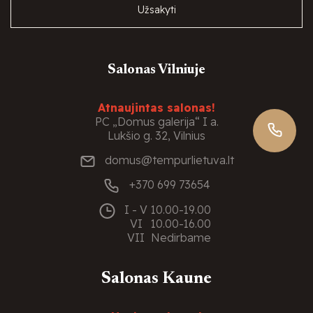
Užsakyti
Salonas Vilniuje
Atnaujintas salonas!
PC „Domus galerija“ I a.
Lukšio g. 32, Vilnius
domus@tempurlietuva.lt
+370 699 73654
I - V
10.00-19.00
VI
10.00-16.00
VII
Nedirbame
Salonas Kaune