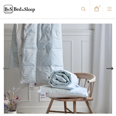
0
Viskoelastinės pagalvės
Pūkinės pagalvės
Natūralaus pluošto pagalvės
Antialerginės pagalvės