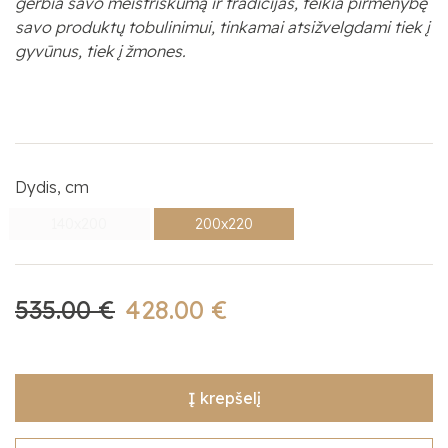
gerbia savo meistriškumą ir tradicijas, teikia pirmenybę
savo produktų tobulinimui, tinkamai atsižvelgdami tiek į
gyvūnus, tiek į žmones.
Dydis, cm
140x200
200x220
535.00 €
428.00 €
Į krepšelį