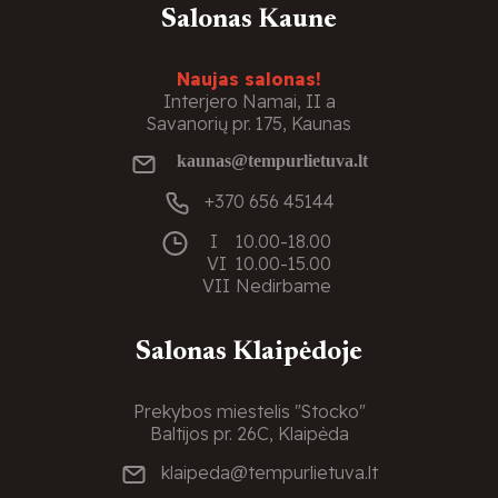
Salonas Kaune
Naujas salonas!
Interjero Namai, II a
Savanorių pr. 175, Kaunas
kaunas@tempurlietuva.lt
+370 656 45144
I
10.00-18.00
VI
10.00-15.00
VII
Nedirbame
Salonas Klaipėdoje
Prekybos miestelis "Stocko"
Baltijos pr. 26C, Klaipėda
klaipeda@tempurlietuva.lt