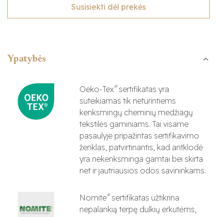
Susisiekti dėl prekės
Ypatybės
®
Oeko-Tex
sertifikatas yra
suteikiamas tik neturintiems
kenksmingų cheminių medžiagų
tekstilės gaminiams. Tai visame
pasaulyje pripažintas sertifikavimo
ženklas, patvirtinantis, kad antklodė
yra nekenksminga gamtai bei skirta
net ir jautriausios odos savininkams.
®
Nomite
sertifikatas užtikrina
nepalankią terpę dulkių erkutėms,