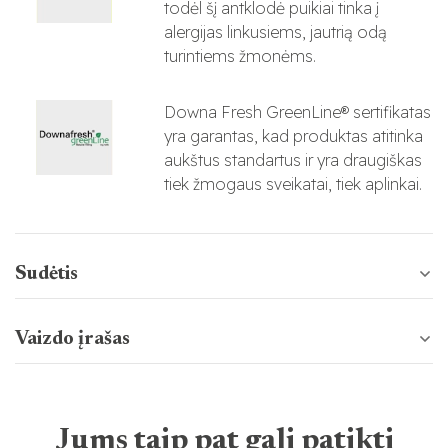
todėl šį antklodė puikiai tinka į
alergijas linkusiems, jautrią odą
turintiems žmonėms.
Downa Fresh GreenLine® sertifikatas
yra garantas, kad produktas atitinka
aukštus standartus ir yra draugiškas
tiek žmogaus sveikatai, tiek aplinkai.
Sudėtis
Vaizdo įrašas
Jums taip pat gali patikti