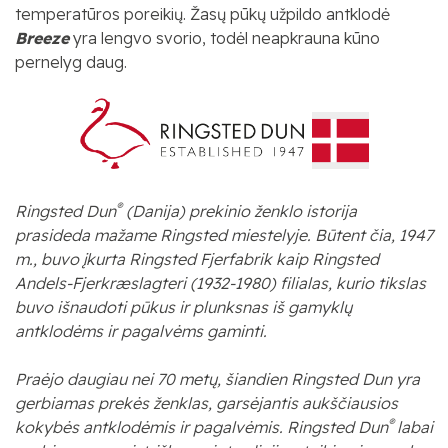
temperatūros poreikių. Žasų pūkų užpildo antklodė
Breeze
yra lengvo svorio
, todėl neapkrauna kūno
pernelyg daug.
®
Ringsted Dun
(Danija) prekinio ženklo istorija
prasideda mažame Ringsted miestelyje. Būtent čia, 1947
m., buvo įkurta Ringsted Fjerfabrik kaip Ringsted
Andels-Fjerkræslagteri (1932-1980) filialas, kurio tikslas
buvo išnaudoti pūkus ir plunksnas iš gamyklų
antklodėms ir pagalvėms gaminti.
Praėjo daugiau nei 70 metų, šiandien Ringsted Dun yra
gerbiamas prekės ženklas, garsėjantis aukščiausios
®
kokybės antklodėmis ir pagalvėmis. Ringsted Dun
labai