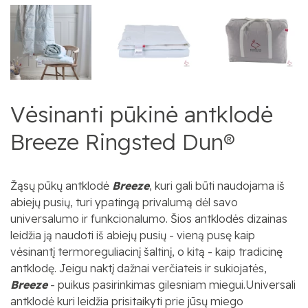
Vėsinanti pūkinė antklodė
Breeze Ringsted Dun®
Žąsų pūkų antklodė
Breeze
, kuri gali būti naudojama iš
abiejų pusių, turi ypatingą privalumą dėl savo
universalumo ir funkcionalumo. Šios antklodės dizainas
leidžia ją naudoti iš abiejų pusių - vieną pusę kaip
vėsinantį termoreguliacinį šaltinį, o kitą - kaip tradicinę
antklodę.
Jeigu naktį dažnai verčiateis ir sukiojatės,
Breeze
- puikus pasirinkimas gilesniam miegui.
Universali
antklodė kuri leidžia prisitaikyti prie jūsų miego