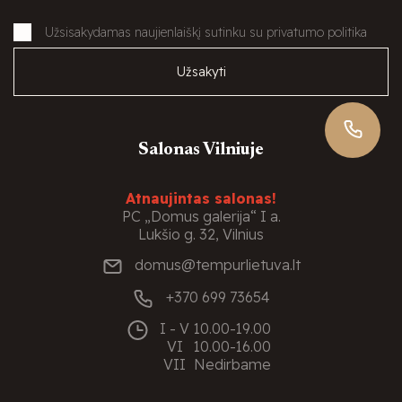
Užsisakydamas naujienlaiškį sutinku su privatumo politika
Užsakyti
Salonas Vilniuje
Atnaujintas salonas!
PC „Domus galerija“ I a.
Lukšio g. 32, Vilnius
domus@tempurlietuva.lt
+370 699 73654
I - V
10.00-19.00
VI
10.00-16.00
VII
Nedirbame