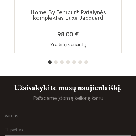
Home By Tempur® Patalynės
komplektas Luxe Jacquard
98.00 €
Yra kitų variantų
Užsisakykite mūsų naujienlaiškį.
Pažadame įdomią kelionę kartu