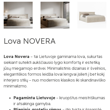
Lova NOVERA
Lova Novera
– tai Lietuvoje gaminama lova, sukurtas
siekiant suteikti aukščiausio lygio komfortą ir estetiką
jūsų miegamojo erdvei. Minimalistinis dizainas ir švelnios,
elegantiškos formos leidžia lovai lengvai įsilieti į bet kokį
interjero stilių – nuo modernios klasikos iki skandinaviško
minimalizmo.
Pagaminta Lietuvoje
– kruopštus meistriškumas
ir atsakinga gamyba.
Plieninis grotelių rėmas
– itin tvirta ir ilgaamžė