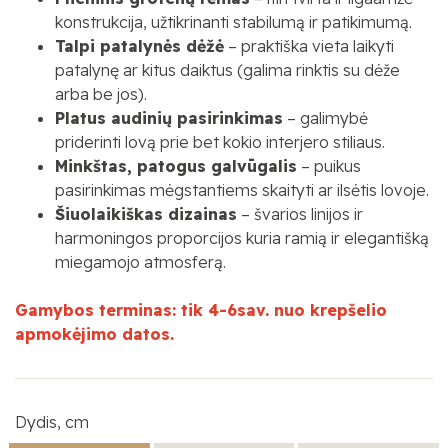
konstrukcija, užtikrinanti stabilumą ir patikimumą.
Talpi patalynės dėžė
– praktiška vieta laikyti
patalynę ar kitus daiktus (galima rinktis su dėže
arba be jos).
Platus audinių pasirinkimas
– galimybė
priderinti lovą prie bet kokio interjero stiliaus.
Minkštas, patogus galvūgalis
– puikus
pasirinkimas mėgstantiems skaityti ar ilsėtis lovoje.
Šiuolaikiškas dizainas
– švarios linijos ir
harmoningos proporcijos kuria ramią ir elegantišką
miegamojo atmosferą.
Gamybos terminas: tik 4-6sav. nuo krepšelio
apmokėjimo datos.
Dydis, cm