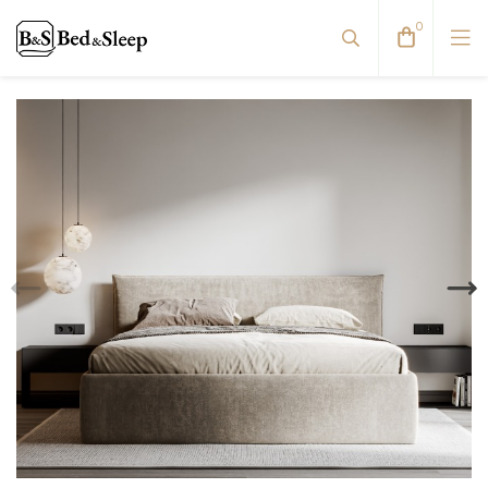
0
Viskoelastinės pagalvės
Pūkinės pagalvės
Natūralaus pluošto pagalvės
Antialerginės pagalvės