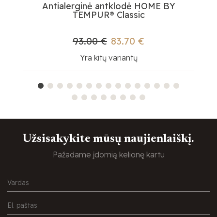
Antialerginė antklodė HOME BY
Te
TEMPUR® Classic
93.00 €
83.70 €
Yra kitų variantų
Užsisakykite mūsų naujienlaiškį.
Pažadame įdomią kelionę kartu