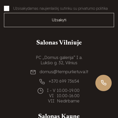
Užsisakydamas naujienlaiškį sutinku su privatumo politika
Užsakyti
Salonas Vilniuje
PC „Domus galerija“ I a.
Lukšio g. 32, Vilnius
domus@tempurlietuva.lt
+370 699 73654
I - V
10.00-19.00
VI
10.00-16.00
VII
Nedirbame
Salonas Kaune