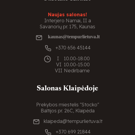
Naujas salonas!
Interjero Namai, II a
Savanorių pr. 175, Kaunas
kaunas@tempurlietuva.lt
+370 656 45144
I
10.00-18.00
VI
10.00-15.00
VII
Nedirbame
Salonas Klaipėdoje
Prekybos miestelis "Stocko"
Baltijos pr. 26C, Klaipėda
klaipeda@tempurlietuva.lt
+370 699 21844