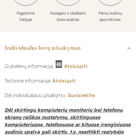
Pagaminta
Nusegam ir skalbiami
Platus audinių
Italijoje
lovos audiniai
pasirinkimas
Individualus lovų užsakymas
Gobelenų informacija:
Atsisiųsti
Techninė informacija:
Atsisiųsti
Dėl individualaus užsakymo:
Susisiekite
Dėl skirtingų kompiuterių monitorių bei telefonų
ekranų raiškos nustatymų, skirtinguose
kompiuteriuose, telefonuose ar kituose įrenginiuose
audinio spalva gali skirtis, t.y. neatitikti realybėje