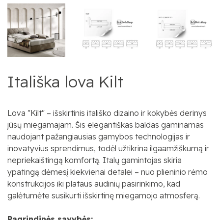
Itališka lova Kilt
Lova "Kilt" – išskirtinis itališko dizaino ir kokybės derinys
jūsų miegamajam. Šis elegantiškas baldas gaminamas
naudojant pažangiausias gamybos technologijas ir
inovatyvius sprendimus, todėl užtikrina ilgaamžiškumą ir
nepriekaištingą komfortą. Italų gamintojas skiria
ypatingą dėmesį kiekvienai detalei – nuo plieninio rėmo
konstrukcijos iki plataus audinių pasirinkimo, kad
galėtumėte susikurti išskirtinę miegamojo atmosferą.
Pagrindinės savybės: