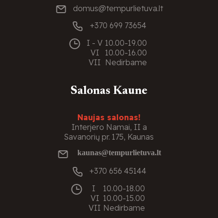
domus@tempurlietuva.lt
+370 699 73654
I - V
10.00-19.00
VI
10.00-16.00
VII
Nedirbame
Salonas Kaune
Naujas salonas!
Interjero Namai, II a
Savanorių pr. 175, Kaunas
kaunas@tempurlietuva.lt
+370 656 45144
I
10.00-18.00
VI
10.00-15.00
VII
Nedirbame