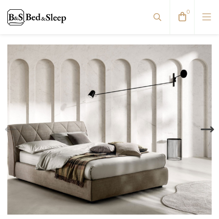
0
Viskoelastinės pagalvės
Pūkinės pagalvės
Natūralaus pluošto pagalvės
Antialerginės pagalvės