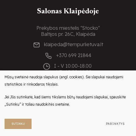
Salonas Klaipėdoje
Prekybos miestelis "Stocko"
Baltijos pr. 26C, Klaipėda
klaipeda@tempurlietuva.lt
+370 699 21844
I - V
10.00-18.00
VI
10.00-16.00
Mūsų svetainė naudoja slapukus (angl. cookies). Šie slapukai naudojami
VII
Nedirbame
statistikos ir rinkodaros tikslais.
Jei Jūs sutinkate, kad šiems tikslams būtų naudojami slapukai, spauskite
„Sutinku“ ir toliau naudokitės svetaine.
© 2025 Visos teisės saugomos
SUTINKU
PARINKTYS
Sukurta:
TEXUS