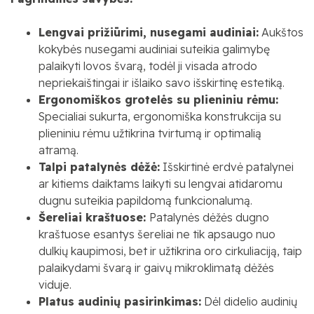
Lengvai prižiūrimi, nusegami audiniai:
Aukštos
kokybės nusegami audiniai suteikia galimybę
palaikyti lovos švarą, todėl ji visada atrodo
nepriekaištingai ir išlaiko savo išskirtinę estetiką.
Ergonomiškos grotelės su plieniniu rėmu:
Specialiai sukurta, ergonomiška konstrukcija su
plieniniu rėmu užtikrina tvirtumą ir optimalią
atramą.
Talpi patalynės dėžė:
Išskirtinė erdvė patalynei
ar kitiems daiktams laikyti su lengvai atidaromu
dugnu suteikia papildomą funkcionalumą.
Šereliai kraštuose:
Patalynės dėžės dugno
kraštuose esantys šereliai ne tik apsaugo nuo
dulkių kaupimosi, bet ir užtikrina oro cirkuliaciją, taip
palaikydami švarą ir gaivų mikroklimatą dėžės
viduje.
Platus audinių pasirinkimas:
Dėl didelio audinių