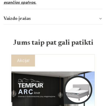
esančios spalvos.
Vaizdo įrašas
Jums taip pat gali patikti
Akcija!
Na