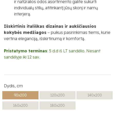
ir natūralios odos asortimento galite sukurti
individualų stilių, atitinkantį jūsų skonį ir namų
interjerą.
Išskirtinis itališkas dizainas ir aukščiausios
kokybės medžiagos
– puikus pasirinkimas tiems, kurie
vertina eleganciją, išskirtinumą ir komfortą.
Pristatymo terminas
: 5 d.d iš LT sandėlio. Nesant
sandėlyje iki 12 sav.
Dydis, cm
90x200
120x200
140x200
160x200
180x200