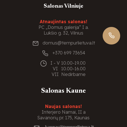
Salonas Vilniuje
Atnaujintas salonas!
PC „Domus galerija“ I a.
Lukšio g. 32, Vilnius
domus@tempurlietuva.lt
+370 699 73654
I - V
10.00-19.00
VI
10.00-16.00
VII
Nedirbame
Salonas Kaune
Naujas salonas!
Interjero Namai, II a
Savanorių pr. 175, Kaunas
kaunas@tempurlietuva.lt