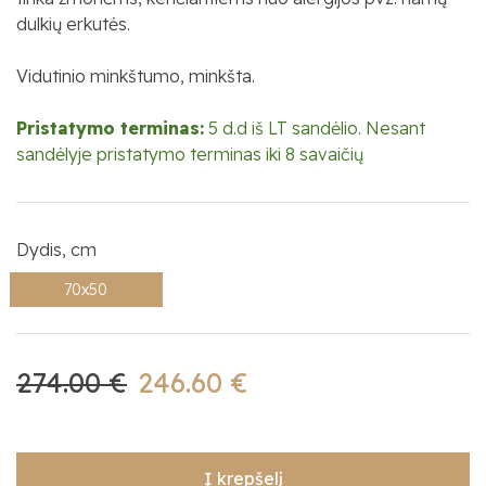
dulkių erkutės.
Vidutinio minkštumo, minkšta.
Pristatymo terminas:
5 d.d iš LT sandėlio. Nesant
sandėlyje pristatymo terminas iki 8 savaičių
Dydis, cm
70x50
274.00 €
246.60 €
Į krepšelį