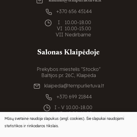
+370 656 45144
I
10.00-18.00
VI
10.00-15.00
VII
Nedirbame
Salonas Klaipėdoje
Prekybos miestelis "Stocko"
Baltijos pr. 26C, Klaipėda
klaipeda@tempurlietuva.lt
+370 699 21844
I - V
10.00-18.00
VI
10.00-16.00
Mūsų svetainė naudoja slapukus (angl. cookies). Šie slapukai naudojami
VII
Nedirbame
statistikos ir rinkodaros tikslais.