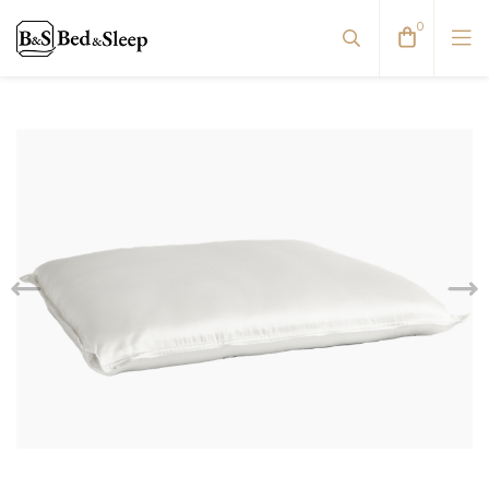
0
Viskoelastinės pagalvės
Pūkinės pagalvės
Natūralaus pluošto pagalvės
Antialerginės pagalvės