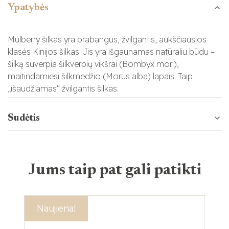
Ypatybės
Mulberry šilkas yra prabangus, žvilgantis, aukščiausios
klasės Kinijos šilkas. Jis yra išgaunamas natūraliu būdu –
šilką suverpia šilkverpių vikšrai (Bombyx mori),
maitindamiesi šilkmedžio (Morus alba) lapais. Taip
„išaudžiamas“ žvilgantis šilkas.
Sudėtis
Jums taip pat gali patikti
Naujiena!
Ak