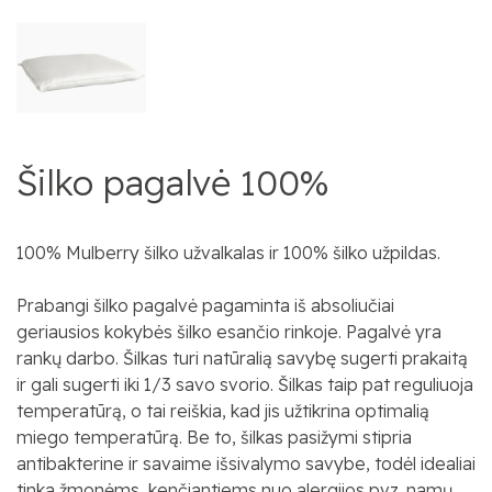
Šilko pagalvė 100%
100% Mulberry šilko užvalkalas ir 100% šilko užpildas.
Prabangi šilko pagalvė pagaminta iš absoliučiai
geriausios kokybės šilko esančio rinkoje. Pagalvė yra
rankų darbo. Šilkas turi natūralią savybę sugerti prakaitą
ir gali sugerti iki 1/3 savo svorio. Šilkas taip pat reguliuoja
temperatūrą, o tai reiškia, kad jis užtikrina optimalią
miego temperatūrą. Be to, šilkas pasižymi stipria
antibakterine ir savaime išsivalymo savybe, todėl idealiai
tinka žmonėms, kenčiantiems nuo alergijos pvz. namų