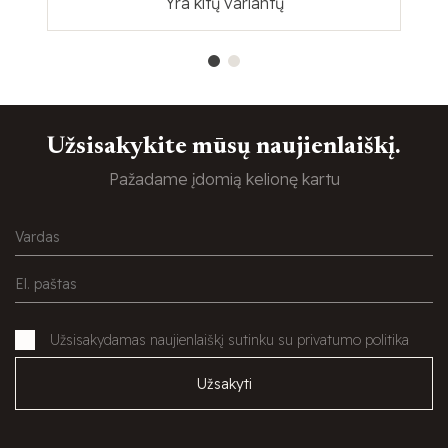
Yra kitų variantų
Užsisakykite mūsų naujienlaiškį.
Pažadame įdomią kelionę kartu
Užsisakydamas naujienlaiškį sutinku su privatumo politika
Užsakyti