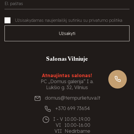
Užsisakydamas naujienlaiškį sutinku su privatumo politika
Užsakyti
Salonas Vilniuje
Atnaujintas salonas!
PC „Domus galerija“ I a.
Lukšio g. 32, Vilnius
domus@tempurlietuva.lt
+370 699 73654
I - V
10.00-19.00
VI
10.00-16.00
VII
Nedirbame