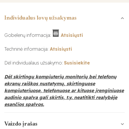
Individualus lovų užsakymas
Gobelenų informacija:
Atsisiųsti
Techninė informacija:
Atsisiųsti
Dėl individualaus užsakymo:
Susisiekite
Dėl skirtingų kompiuterių monitorių bei telefonų
ekranų raiškos nustatymų, skirtinguose
kompiuteriuose, telefonuose ar kituose įrenginiuose
audinio spalva gali skirtis, t.y. neatitikti realybėje
esančios spalvos.
Vaizdo įrašas