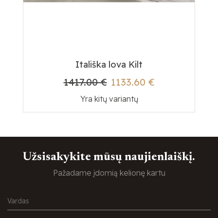
Itališka lova Kilt
1417.00 €
1133.60 €
Yra kitų variantų
Užsisakykite mūsų naujienlaiškį.
Pažadame įdomią kelionę kartu