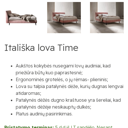
Itališka lova Time
Aukštos kokybės nusegami lovų audiniai, kad
priežiūra būtų kuo paprastesnė;
Ergonominės grotelės, o jų rėmas- plieninis;
Lova su talpia patalynės dėže, kurių dugnas lengvai
atidaromas;
Patalynės dėžės dugno kraštuose yra šereliai, kad
patalynės dėžėje nesikauptų dulkės;
Platus audinių pasirinkimas.
Pristatymo terminas:
5 d.d iš LT sandėlio. Nesant