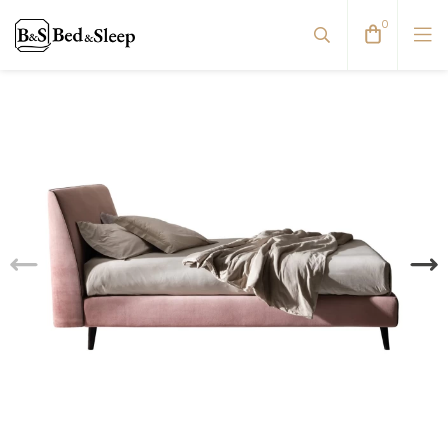
0
Dvigulės lovos
Reguliuojamos lovos
Viengulės / Sofos-lovos