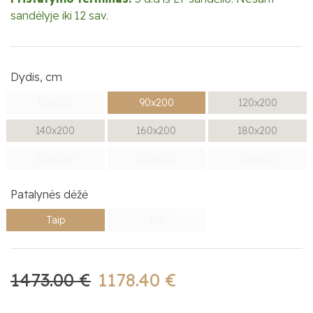
sandėlyje iki 12 sav.
Dydis, cm
80x200
90x200
120x200
140x200
160x200
180x200
200x200
200x210
200x220
Patalynės dėžė
Taip
Ne
1473.00 €
1178.40 €