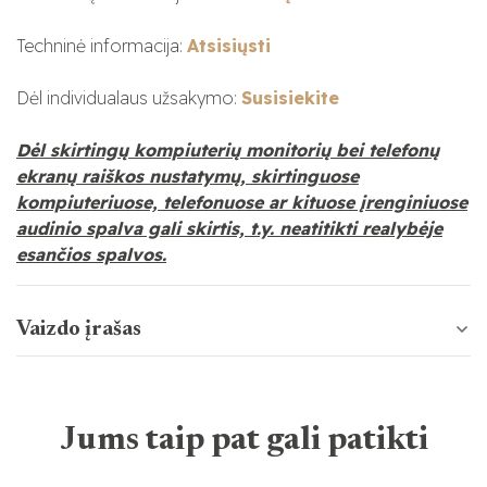
Techninė informacija:
Atsisiųsti
Dėl individualaus užsakymo:
Susisiekite
Dėl skirtingų kompiuterių monitorių bei telefonų
ekranų raiškos nustatymų, skirtinguose
kompiuteriuose, telefonuose ar kituose įrenginiuose
audinio spalva gali skirtis, t.y. neatitikti realybėje
esančios spalvos.
Vaizdo įrašas
Jums taip pat gali patikti