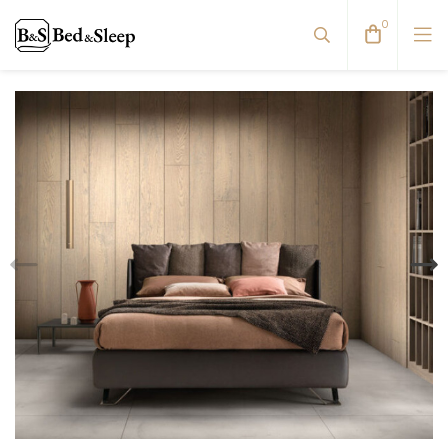
0
Dvigulės lovos
Reguliuojamos lovos
Viengulės / Sofos-lovos