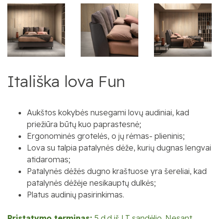
Itališka lova Fun
Aukštos kokybės nusegami lovų audiniai, kad
priežiūra būtų kuo paprastesnė;
Ergonominės grotelės, o jų rėmas- plieninis;
Lova su talpia patalynės dėže, kurių dugnas lengvai
atidaromas;
Patalynės dėžės dugno kraštuose yra šereliai, kad
patalynės dėžėje nesikauptų dulkės;
Platus audinių pasirinkimas.
Pristatymo terminas:
5 d.d iš LT sandėlio. Nesant