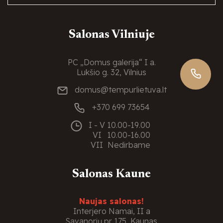
Salonas Vilniuje
PC „Domus galerija“ I a.
Lukšio g. 32, Vilnius
domus@tempurlietuva.lt
+370 699 73654
I - V
10.00-19.00
VI
10.00-16.00
VII
Nedirbame
Salonas Kaune
Naujas salonas!
Interjero Namai, II a
Savanorių pr. 175, Kaunas