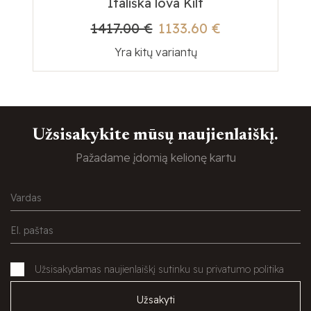
Itališka lova Kilt
1417.00 €
1133.60 €
Yra kitų variantų
Užsisakykite mūsų naujienlaiškį.
Pažadame įdomią kelionę kartu
Užsisakydamas naujienlaiškį sutinku su privatumo politika
Užsakyti