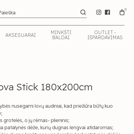
0
MINKŠTI
OUTLET -
AKSESUARAI
BALDAI
IŠPARDAVIMAS
 lova Stick 180x200cm
bės nusegami lovų audiniai, kad priežiūra būtų kuo
;
grotelės, o jų rėmas- plieninis;
ia patalynės dėže, kurių dugnas lengvai atidaromas;