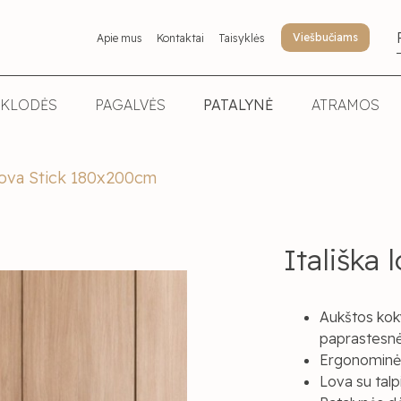
Viešbučiams
Apie mus
Kontaktai
Taisyklės
KLODĖS
PAGALVĖS
PATALYNĖ
ATRAMOS
 lova Stick 180x200cm
Itališka
Aukštos koky
paprastesnė
Ergonominės 
Lova su talp