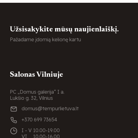
Užsisakykite mūsų naujienlaiškį.
Pažadame įdomią kelionę kartu
Salonas Vilniuje
PC „Domus galerija“ I a.
Lukšio g. 32, Vilnius
domus@tempurlietuva.lt
+370 699 73654
I - V
10.00-19.00
VI
10.00-16.00