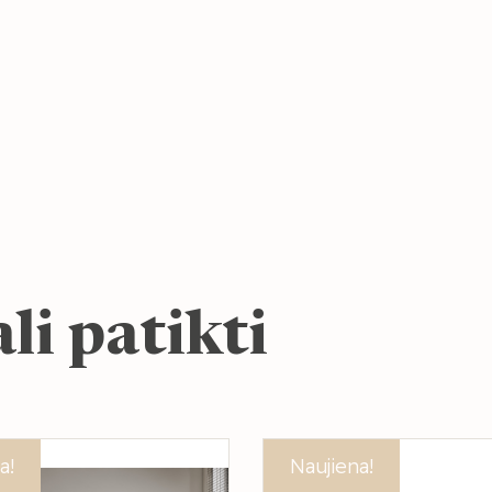
li patikti
a!
Akcija!
Naujiena!