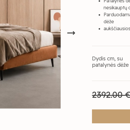
Patalynės dė
nesikauptų d
Parduodama 
dėže
aukščiausios
Dydis cm, su
patalynės dėže
2392.00 