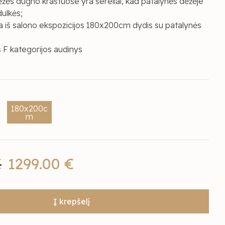
žės dugno kraštuose yra šereliai, kad patalynės dėžėje
ulkės;
iš salono ekspozicijos 180x200cm dydis su patalynės
 F kategorijos audinys
180x200c
m
€
1299.00 €
Į krepšelį