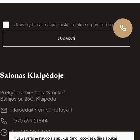
Užsisakydamas naujienlaiškį sutinku su privatumo politika
Užsakyti
Salonas Klaipėdoje
Prekybos miestelis "Stocko"
Baltijos pr. 26C, Klaipėda
klaipeda@tempurlietuva.lt
+370 699 21844
I - V
10.00-18.00
VI
10.00-16.00
Mūsų svetainė naudoja slapukus (angl. cookies). Šie slapukai