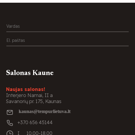
Salonas Kaune
Naujas salonas!
Interjero Namai, II a
Savanorių pr. 175, Kaunas
kaunas@tempurlietuva.lt
+370 656 45144
I
10.00-18.00