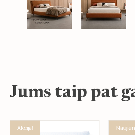
Jums taip pat ga
Akcija!
Naujien