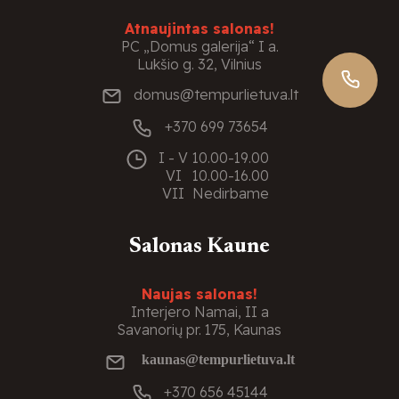
Atnaujintas salonas!
PC „Domus galerija“ I a.
Lukšio g. 32, Vilnius
domus@tempurlietuva.lt
+370 699 73654
I - V
10.00-19.00
VI
10.00-16.00
VII
Nedirbame
Salonas Kaune
Naujas salonas!
Interjero Namai, II a
Savanorių pr. 175, Kaunas
kaunas@tempurlietuva.lt
+370 656 45144