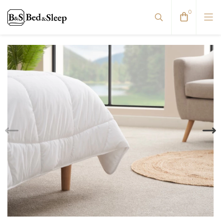
0
Pagalvių užvalkalai
Paklodės
Patalynė