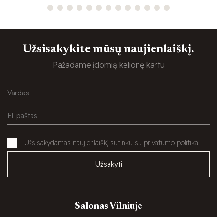
Užsisakykite mūsų naujienlaiškį.
Pažadame įdomią kelionę kartu
Užsisakydamas naujienlaiškį sutinku su privatumo politika
Užsakyti
Salonas Vilniuje