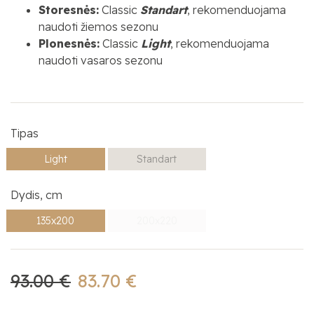
Storesnės:
Classic
Standart
, rekomenduojama
naudoti žiemos sezonu
Plonesnės:
Classic
Light
, rekomenduojama
naudoti vasaros sezonu
Tipas
Light
Standart
Dydis, cm
135x200
200x220
93.00 €
83.70 €