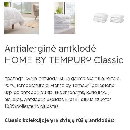
Antialerginė antklodė
HOME BY TEMPUR® Classic
Ypatingai švelni antklodė, kurią galima skalbti aukštoje
®
95°C temperatūroje.
Home by Tempur
poliesterio
užpildo antklodė puikiai tiks žmonėms, kurie linkę į
®
alergijas. Antklodės užpildas Erofill
silikuonizuotas
100%poliesterio pluoštas.
Classic kolekcijoje yra dviejų rūšių antklodės: