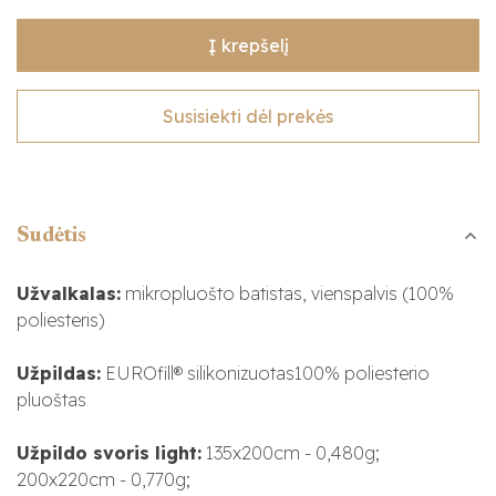
Į krepšelį
Susisiekti dėl prekės
Sudėtis
Užvalkalas:
mikropluošto batistas, vienspalvis (100%
poliesteris)
Užpildas:
EUROfill® silikonizuotas100% poliesterio
pluoštas
Užpildo svoris light:
135x200cm - 0,480g;
200x220cm - 0,770g;